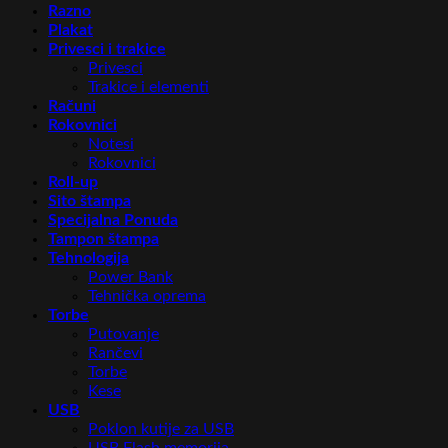
Razno
Plakat
Privesci i trakice
Privesci
Trakice i elementi
Računi
Rokovnici
Notesi
Rokovnici
Roll-up
Sito štampa
Specijalna Ponuda
Tampon štampa
Tehnologija
Power Bank
Tehnička oprema
Torbe
Putovanje
Rančevi
Torbe
Kese
USB
Poklon kutije za USB
USB Flash memorija