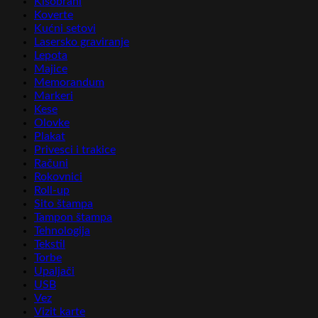
Kišobrani
Koverte
Kućni setovi
Lasersko graviranje
Lepota
Majice
Memorandum
Markeri
Kese
Olovke
Plakat
Privesci i trakice
Računi
Rokovnici
Roll-up
Sito štampa
Tampon štampa
Tehnologija
Tekstil
Torbe
Upaljači
USB
Vez
Vizit karte