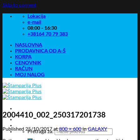
Skip to content
Lokacija
e-mail
08:00 - 16:30
+38164 70 79 383
NASLOVNA
PRODAVNICA OD A-Š
KORPA
CENOVNIK
RAČUN
MOJ NALOG
2004410_002_250317201738
Published
25/10/2017
at
800 × 600
in
GALAXY
Pretraga za: