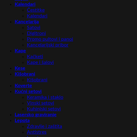
Kalendari
Čestitke
Kalendari
Kancelarija
Satovi
Digitroni
Promo pultovi i panoi
Kancelarijski pribor
Kape
Kačketi
Kape i šalovi
Kese
Kišobrani
Kišobrani
Koverte
Kućni setovi
Keramika i staklo
Vinski setovi
Kuhinjski setovi
Lasersko graviranje
Lepota
Zdravlje i zaštita
Antistres