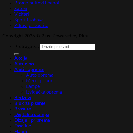
Promo pultovi i panoi
Satovi
Vizitari
Sport i zabava
Zdravlje i zaštita
Copyright 2026 ©
Plus
. Powered by
Plus
Pretraga za:
Akcija
Aktuelno
Alati i oprema
Auto oprema
Merni pribor
Lampe
Izviđačka oprema
Bedževi
Blok za pisanje
Brošure
Digitalna štampa
Dizajn i priprema
Fascikle
Flajeri