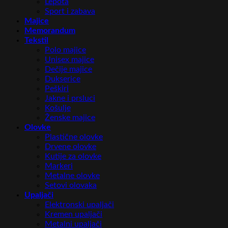
Lepota
Sport i zabava
Majice
Memorandum
Tekstil
Polo majice
Unisex majice
Dečije majice
Dukserice
Peškiri
Jakne i prsluci
Košulje
Ženske majice
Olovke
Plastične olovke
Drvene olovke
Kutije za olovke
Markeri
Metalne olovke
Setovi olovaka
Upaljači
Elektronski upaljači
Kremen upaljači
Metalni upaljači