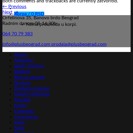
Both comments and trackbacks are currently zatvoritid.
←
Previous
Next
→
Korpa /
0
RSD
Orfelinova 35, Banovo brdo Beograd
Radnim danom 08-16,30h
Nema proizvoda u korpi.
064 70 79 383
info@plusbeograd.com
prodaja@plusbeograd.com
Akcija
Aktuelno
Alati i oprema
Bedževi
Blok za pisanje
Brošure
Digitalna štampa
Dizajn i priprema
Fascikle
Flajeri
Kalendari
Kancelarija
Kape
Kese