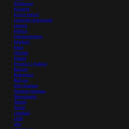
Kišobrani
Koverte
Kućni setovi
Lasersko graviranje
Lepota
Majice
Memorandum
Markeri
Kese
Olovke
Plakat
Privesci i trakice
Računi
Rokovnici
Roll-up
Sito štampa
Tampon štampa
Tehnologija
Tekstil
Torbe
Upaljači
USB
Vez