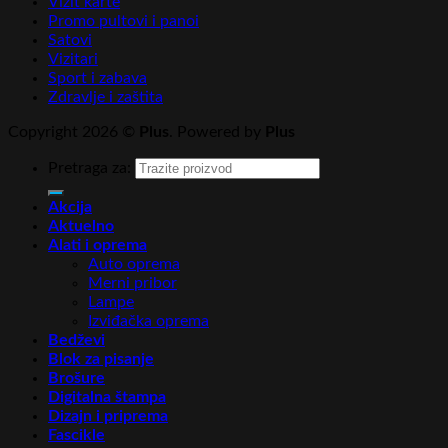
Vizit karte
Promo pultovi i panoi
Satovi
Vizitari
Sport i zabava
Zdravlje i zaštita
Copyright 2026 ©
Plus
. Powered by
Plus
Pretraga za:
Akcija
Aktuelno
Alati i oprema
Auto oprema
Merni pribor
Lampe
Izviđačka oprema
Bedževi
Blok za pisanje
Brošure
Digitalna štampa
Dizajn i priprema
Fascikle