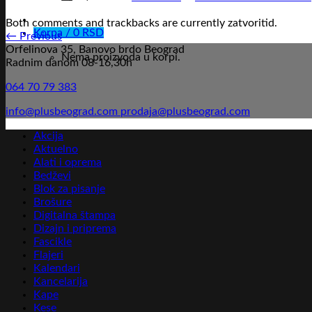
Both comments and trackbacks are currently zatvoritid.
Korpa /
0
RSD
←
Previous
Orfelinova 35, Banovo brdo Beograd
Nema proizvoda u korpi.
Radnim danom 08-16,30h
064 70 79 383
info@plusbeograd.com
prodaja@plusbeograd.com
Akcija
Aktuelno
Alati i oprema
Bedževi
Blok za pisanje
Brošure
Digitalna štampa
Dizajn i priprema
Fascikle
Flajeri
Kalendari
Kancelarija
Kape
Kese