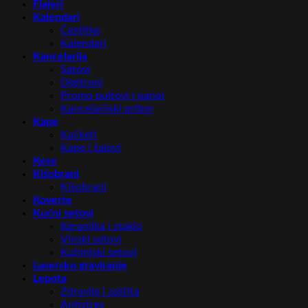
Flajeri
Kalendari
Čestitke
Kalendari
Kancelarija
Satovi
Digitroni
Promo pultovi i panoi
Kancelarijski pribor
Kape
Kačketi
Kape i šalovi
Kese
Kišobrani
Kišobrani
Koverte
Kućni setovi
Keramika i staklo
Vinski setovi
Kuhinjski setovi
Lasersko graviranje
Lepota
Zdravlje i zaštita
Antistres