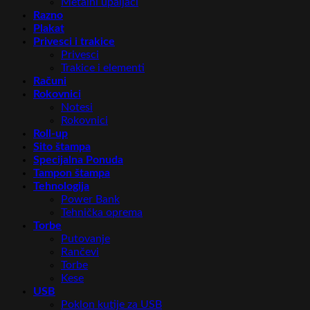
Metalni upaljači
Razno
Plakat
Privesci i trakice
Privesci
Trakice i elementi
Računi
Rokovnici
Notesi
Rokovnici
Roll-up
Sito štampa
Specijalna Ponuda
Tampon štampa
Tehnologija
Power Bank
Tehnička oprema
Torbe
Putovanje
Rančevi
Torbe
Kese
USB
Poklon kutije za USB