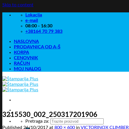
Skip to content
Lokacija
e-mail
08:00 - 16:30
+38164 70 79 383
NASLOVNA
PRODAVNICA OD A-Š
KORPA
CENOVNIK
RAČUN
MOJ NALOG
3215530_002_250317201906
Pretraga za:
Published
26/10/2017
at
800 × 600
in
VICTORINOX CLIMBER