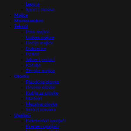
Lepota
Sport i zabava
Majice
Memorandum
Tekstil
Polo majice
Unisex majice
Dečije majice
Dukserice
Peškiri
Jakne i prsluci
Košulje
Ženske majice
Olovke
Plastične olovke
Drvene olovke
Kutije za olovke
Markeri
Metalne olovke
Setovi olovaka
Upaljači
Elektronski upaljači
Kremen upaljači