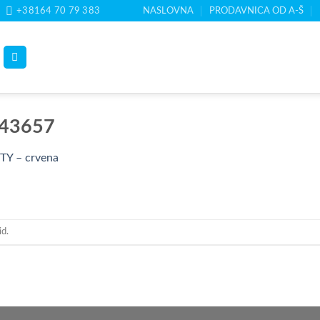
+38164 70 79 383
NASLOVNA
PRODAVNICA OD A-Š
43657
TY – crvena
id.