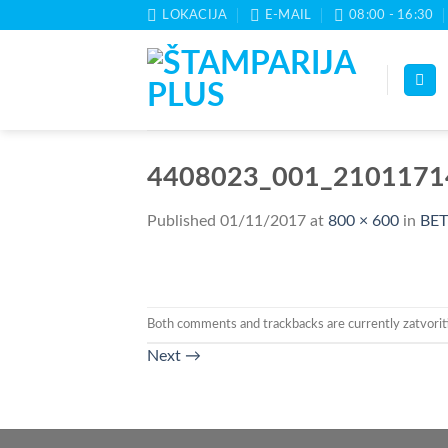
Skip
LOKACIJA
E-MAIL
08:00 - 16:30
to
content
4408023_001_2101171
Published
01/11/2017
at
800 × 600
in
BET
Both comments and trackbacks are currently zatvorit
Next
→