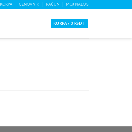
KORPA
CENOVNIK
RAČUN
MOJ NALOG
KORPA /
0
RSD