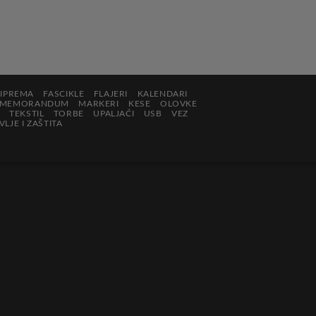
RIPREMA
FASCIKLE
FLAJERI
KALENDARI
MEMORANDUM
MARKERI
KESE
OLOVKE
TEKSTIL
TORBE
UPALJAČI
USB
VEZ
LJE I ZAŠTITA