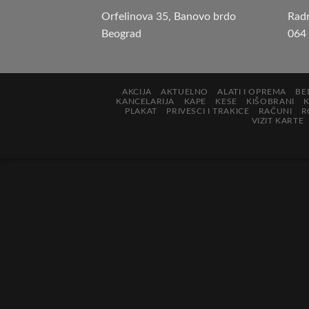
Orfelinova 35, Banovo brdo
Rad
Beograd
064
AKCIJA
AKTUELNO
ALATI I OPREMA
BE
KANCELARIJA
KAPE
KESE
KIŠOBRANI
PLAKAT
PRIVESCI I TRAKICE
RAČUNI
R
VIZIT KARTE