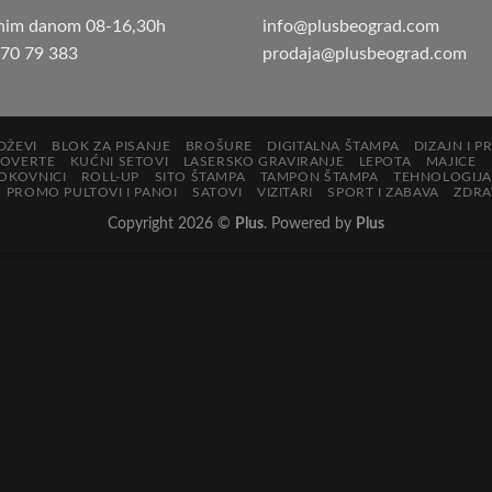
nim danom 08-16,30h
info@plusbeograd.com
 70 79 383
prodaja@plusbeograd.com
DŽEVI
BLOK ZA PISANJE
BROŠURE
DIGITALNA ŠTAMPA
DIZAJN I P
KOVERTE
KUĆNI SETOVI
LASERSKO GRAVIRANJE
LEPOTA
MAJICE
OKOVNICI
ROLL-UP
SITO ŠTAMPA
TAMPON ŠTAMPA
TEHNOLOGIJA
PROMO PULTOVI I PANOI
SATOVI
VIZITARI
SPORT I ZABAVA
ZDRAV
Copyright 2026 ©
Plus
. Powered by
Plus