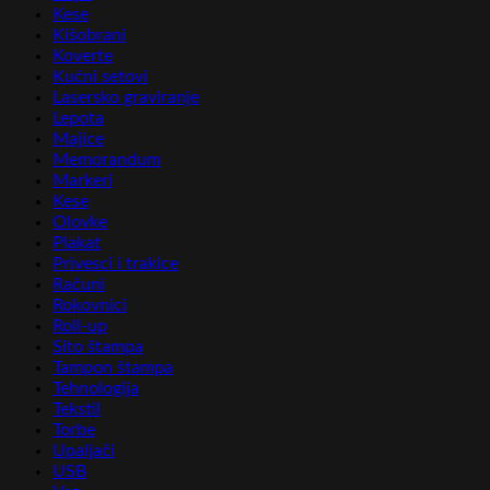
Kese
Kišobrani
Koverte
Kućni setovi
Lasersko graviranje
Lepota
Majice
Memorandum
Markeri
Kese
Olovke
Plakat
Privesci i trakice
Računi
Rokovnici
Roll-up
Sito štampa
Tampon štampa
Tehnologija
Tekstil
Torbe
Upaljači
USB