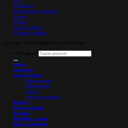
Vez
Vizit karte
Promo pultovi i panoi
Satovi
Vizitari
Sport i zabava
Zdravlje i zaštita
Copyright 2026 ©
Plus
. Powered by
Plus
Pretraga za:
Akcija
Aktuelno
Alati i oprema
Auto oprema
Merni pribor
Lampe
Izviđačka oprema
Bedževi
Blok za pisanje
Brošure
Digitalna štampa
Dizajn i priprema