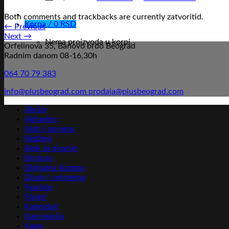
Both comments and trackbacks are currently zatvoritid.
Korpa /
0
RSD
←
Previous
Next
→
Nema proizvoda u korpi.
Orfelinova 35, Banovo brdo Beograd
Radnim danom 08-16,30h
064 70 79 383
info@plusbeograd.com
prodaja@plusbeograd.com
Akcija
Aktuelno
Alati i oprema
Bedževi
Blok za pisanje
Brošure
Digitalna štampa
Dizajn i priprema
Fascikle
Flajeri
Kalendari
Kancelarija
Kape