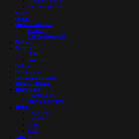
Kremen upaljači
Metalni upaljači
Razno
Plakat
Privesci i trakice
Privesci
Trakice i elementi
Računi
Rokovnici
Notesi
Rokovnici
Roll-up
Sito štampa
Specijalna Ponuda
Tampon štampa
Tehnologija
Power Bank
Tehnička oprema
Torbe
Putovanje
Rančevi
Torbe
Kese
USB