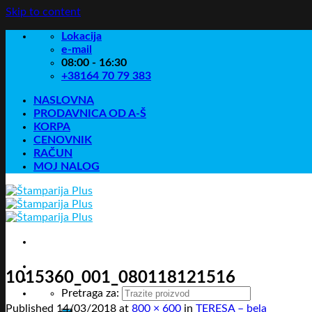
Skip to content
Lokacija
e-mail
08:00 - 16:30
+38164 70 79 383
NASLOVNA
PRODAVNICA OD A-Š
KORPA
CENOVNIK
RAČUN
MOJ NALOG
1015360_001_080118121516
Pretraga za:
Published
14/03/2018
at
800 × 600
in
TERESA – bela