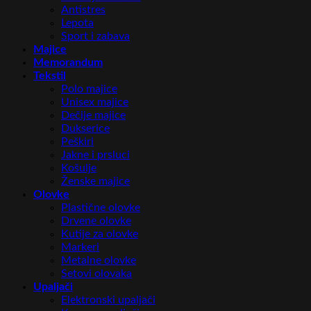
Antistres
Lepota
Sport i zabava
Majice
Memorandum
Tekstil
Polo majice
Unisex majice
Dečije majice
Dukserice
Peškiri
Jakne i prsluci
Košulje
Ženske majice
Olovke
Plastične olovke
Drvene olovke
Kutije za olovke
Markeri
Metalne olovke
Setovi olovaka
Upaljači
Elektronski upaljači