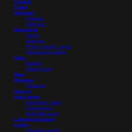
Fascikle
Flajeri
Kalendari
Čestitke
Kalendari
Kancelarija
Satovi
Digitroni
Promo pultovi i panoi
Kancelarijski pribor
Kape
Kačketi
Kape i šalovi
Kese
Kišobrani
Kišobrani
Koverte
Kućni setovi
Keramika i staklo
Vinski setovi
Kuhinjski setovi
Lasersko graviranje
Lepota
Zdravlje i zaštita