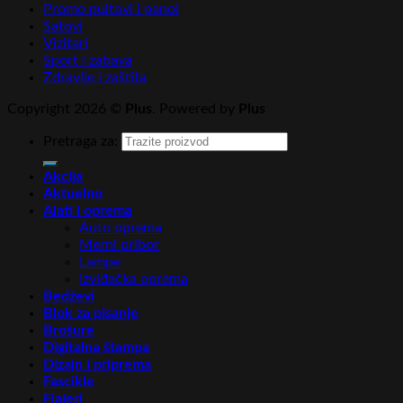
Promo pultovi i panoi
Satovi
Vizitari
Sport i zabava
Zdravlje i zaštita
Copyright 2026 ©
Plus
. Powered by
Plus
Pretraga za:
Akcija
Aktuelno
Alati i oprema
Auto oprema
Merni pribor
Lampe
Izviđačka oprema
Bedževi
Blok za pisanje
Brošure
Digitalna štampa
Dizajn i priprema
Fascikle
Flajeri