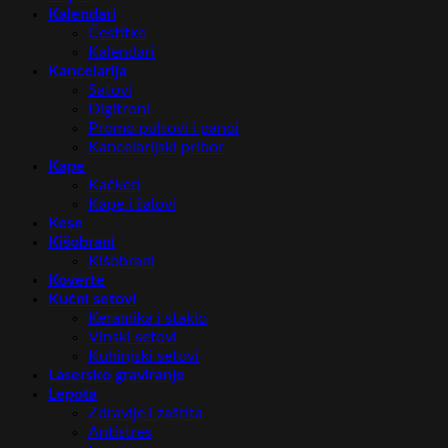
Kalendari
Čestitke
Kalendari
Kancelarija
Satovi
Digitroni
Promo pultovi i panoi
Kancelarijski pribor
Kape
Kačketi
Kape i šalovi
Kese
Kišobrani
Kišobrani
Koverte
Kućni setovi
Keramika i staklo
Vinski setovi
Kuhinjski setovi
Lasersko graviranje
Lepota
Zdravlje i zaštita
Antistres