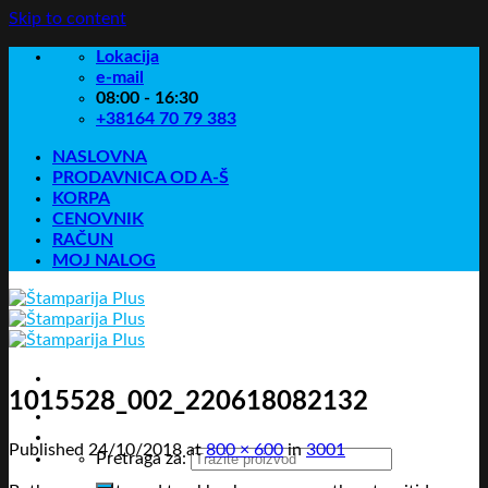
Skip to content
Lokacija
e-mail
08:00 - 16:30
+38164 70 79 383
NASLOVNA
PRODAVNICA OD A-Š
KORPA
CENOVNIK
RAČUN
MOJ NALOG
1015528_002_220618082132
Published
24/10/2018
at
800 × 600
in
3001
Pretraga za: