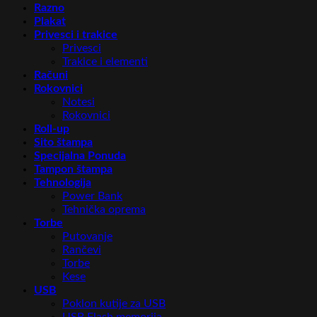
Razno
Plakat
Privesci i trakice
Privesci
Trakice i elementi
Računi
Rokovnici
Notesi
Rokovnici
Roll-up
Sito štampa
Specijalna Ponuda
Tampon štampa
Tehnologija
Power Bank
Tehnička oprema
Torbe
Putovanje
Rančevi
Torbe
Kese
USB
Poklon kutije za USB
USB Flash memorija