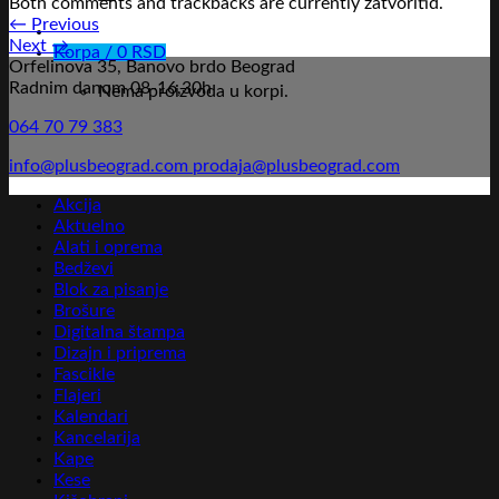
Both comments and trackbacks are currently zatvoritid.
←
Previous
Next
→
Korpa /
0
RSD
Orfelinova 35, Banovo brdo Beograd
Radnim danom 08-16,30h
Nema proizvoda u korpi.
064 70 79 383
info@plusbeograd.com
prodaja@plusbeograd.com
Akcija
Aktuelno
Alati i oprema
Bedževi
Blok za pisanje
Brošure
Digitalna štampa
Dizajn i priprema
Fascikle
Flajeri
Kalendari
Kancelarija
Kape
Kese