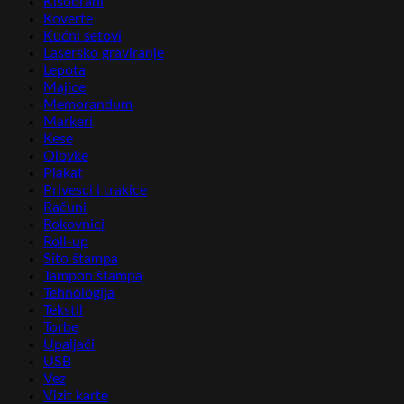
Kišobrani
Koverte
Kućni setovi
Lasersko graviranje
Lepota
Majice
Memorandum
Markeri
Kese
Olovke
Plakat
Privesci i trakice
Računi
Rokovnici
Roll-up
Sito štampa
Tampon štampa
Tehnologija
Tekstil
Torbe
Upaljači
USB
Vez
Vizit karte