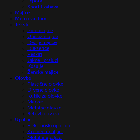
Lepota
Sport i zabava
Majice
Memorandum
Tekstil
Polo majice
Unisex majice
Dečije majice
Dukserice
Peškiri
Jakne i prsluci
Košulje
Ženske majice
Olovke
Plastične olovke
Drvene olovke
Kutije za olovke
Markeri
Metalne olovke
Setovi olovaka
Upaljači
Elektronski upaljači
Kremen upaljači
Metalni upaljači