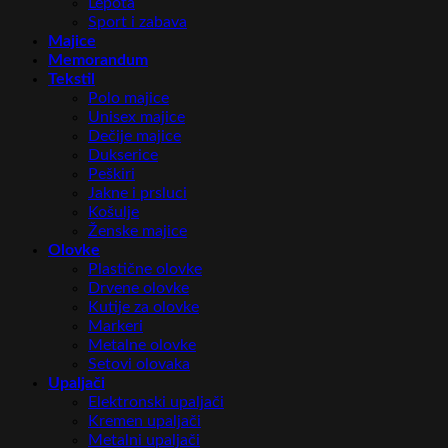
Lepota
Sport i zabava
Majice
Memorandum
Tekstil
Polo majice
Unisex majice
Dečije majice
Dukserice
Peškiri
Jakne i prsluci
Košulje
Ženske majice
Olovke
Plastične olovke
Drvene olovke
Kutije za olovke
Markeri
Metalne olovke
Setovi olovaka
Upaljači
Elektronski upaljači
Kremen upaljači
Metalni upaljači