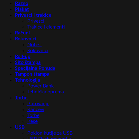
Razno
Plakat
Privesci i trakice
Privesci
Trakice i elementi
Računi
Rokovnici
Notesi
Rokovnici
Roll-up
Sito štampa
Specijalna Ponuda
Tampon štampa
Tehnologija
Power Bank
Tehnička oprema
Torbe
Putovanje
Rančevi
Torbe
Kese
USB
Poklon kutije za USB
USB Flash memorija