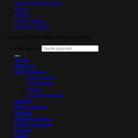
Promo pultovi i panoi
Satovi
Vizitari
Sport i zabava
Zdravlje i zaštita
Copyright 2026 ©
Plus
. Powered by
Plus
Pretraga za:
Akcija
Aktuelno
Alati i oprema
Auto oprema
Merni pribor
Lampe
Izviđačka oprema
Bedževi
Blok za pisanje
Brošure
Digitalna štampa
Dizajn i priprema
Fascikle
Flajeri