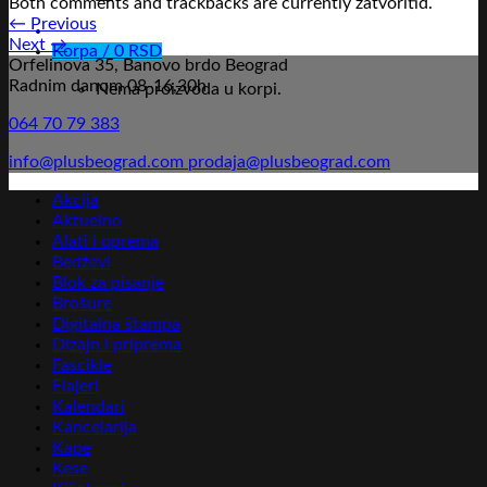
Both comments and trackbacks are currently zatvoritid.
←
Previous
Next
→
Korpa /
0
RSD
Orfelinova 35, Banovo brdo Beograd
Radnim danom 08-16,30h
Nema proizvoda u korpi.
064 70 79 383
info@plusbeograd.com
prodaja@plusbeograd.com
Akcija
Aktuelno
Alati i oprema
Bedževi
Blok za pisanje
Brošure
Digitalna štampa
Dizajn i priprema
Fascikle
Flajeri
Kalendari
Kancelarija
Kape
Kese