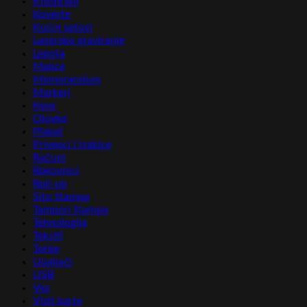
Kišobrani
Koverte
Kućni setovi
Lasersko graviranje
Lepota
Majice
Memorandum
Markeri
Kese
Olovke
Plakat
Privesci i trakice
Računi
Rokovnici
Roll-up
Sito štampa
Tampon štampa
Tehnologija
Tekstil
Torbe
Upaljači
USB
Vez
Vizit karte