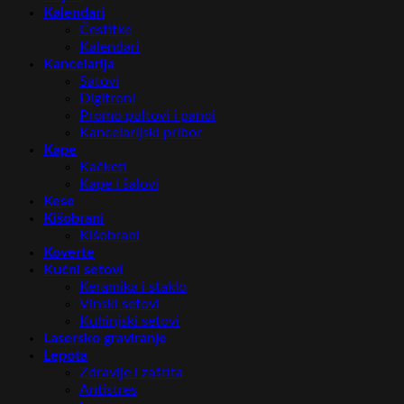
Kalendari
Čestitke
Kalendari
Kancelarija
Satovi
Digitroni
Promo pultovi i panoi
Kancelarijski pribor
Kape
Kačketi
Kape i šalovi
Kese
Kišobrani
Kišobrani
Koverte
Kućni setovi
Keramika i staklo
Vinski setovi
Kuhinjski setovi
Lasersko graviranje
Lepota
Zdravlje i zaštita
Antistres