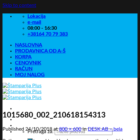
Skip to content
Lokacija
e-mail
08:00 - 16:30
+38164 70 79 383
NASLOVNA
PRODAVNICA OD A-Š
KORPA
CENOVNIK
RAČUN
MOJ NALOG
1015680_002_210618154313
Published
24/10/2018
at
800 × 600
in
DESK AB – bela
Pretraga za: