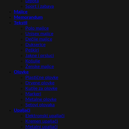
Lepota
Sport i zabava
Majice
Memorandum
Tekstil
Polo majice
Unisex majice
Dečije majice
Dukserice
Peškiri
Jakne i prsluci
Košulje
Ženske majice
Olovke
Plastične olovke
Drvene olovke
Kutije za olovke
Markeri
Metalne olovke
Setovi olovaka
Upaljači
Elektronski upaljači
Kremen upaljači
Metalni upaljači