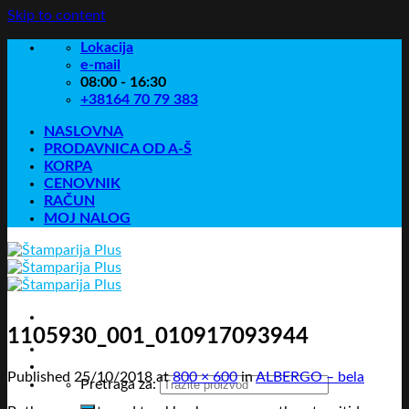
Skip to content
Lokacija
e-mail
08:00 - 16:30
+38164 70 79 383
NASLOVNA
PRODAVNICA OD A-Š
KORPA
CENOVNIK
RAČUN
MOJ NALOG
1105930_001_010917093944
Published
25/10/2018
at
800 × 600
in
ALBERGO – bela
Pretraga za: