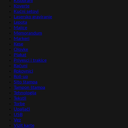
Kišobrani
Koverte
Kućni setovi
Lasersko graviranje
Lepota
Majice
Memorandum
Markeri
Kese
Olovke
Plakat
Privesci i trakice
Računi
Rokovnici
Roll-up
Sito štampa
Tampon štampa
Tehnologija
Tekstil
Torbe
Upaljači
USB
Vez
Vizit karte