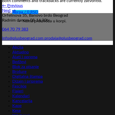
Both comments and trackbacks are currently zatvoritid.
←
Previous
Next
→
Korpa /
0
RSD
Orfelinova 35, Banovo brdo Beograd
Radnim danom 08-16,30h
Nema proizvoda u korpi.
064 70 79 383
info@plusbeograd.com
prodaja@plusbeograd.com
Akcija
Aktuelno
Alati i oprema
Bedževi
Blok za pisanje
Brošure
Digitalna štampa
Dizajn i priprema
Fascikle
Flajeri
Kalendari
Kancelarija
Kape
Kese