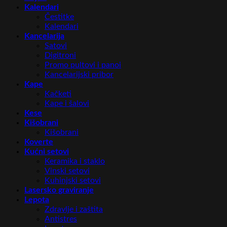
Kalendari
Čestitke
Kalendari
Kancelarija
Satovi
Digitroni
Promo pultovi i panoi
Kancelarijski pribor
Kape
Kačketi
Kape i šalovi
Kese
Kišobrani
Kišobrani
Koverte
Kućni setovi
Keramika i staklo
Vinski setovi
Kuhinjski setovi
Lasersko graviranje
Lepota
Zdravlje i zaštita
Antistres