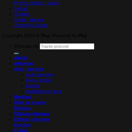
Promo pultovi i panoi
Satovi
Vizitari
Sport i zabava
Zdravlje i zaštita
Copyright 2026 ©
Plus
. Powered by
Plus
Pretraga za:
Akcija
Aktuelno
Alati i oprema
Auto oprema
Merni pribor
Lampe
Izviđačka oprema
Bedževi
Blok za pisanje
Brošure
Digitalna štampa
Dizajn i priprema
Fascikle
Flajeri