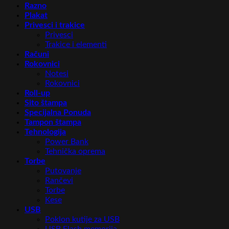
Razno
Plakat
Privesci i trakice
Privesci
Trakice i elementi
Računi
Rokovnici
Notesi
Rokovnici
Roll-up
Sito štampa
Specijalna Ponuda
Tampon štampa
Tehnologija
Power Bank
Tehnička oprema
Torbe
Putovanje
Rančevi
Torbe
Kese
USB
Poklon kutije za USB
USB Flash memorija