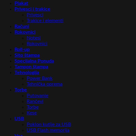
Plakat
Privesci i trakice
Privesci
Trakice i elementi
Računi
Rokovnici
Notesi
Rokovnici
Roll-up
Sito štampa
Specijalna Ponuda
Tampon štampa
Tehnologija
Power Bank
Tehnička oprema
Torbe
Putovanje
Rančevi
Torbe
Kese
USB
Poklon kutije za USB
USB Flash memorija
Vez