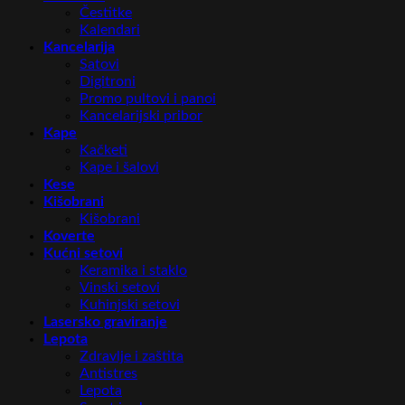
Čestitke
Kalendari
Kancelarija
Satovi
Digitroni
Promo pultovi i panoi
Kancelarijski pribor
Kape
Kačketi
Kape i šalovi
Kese
Kišobrani
Kišobrani
Koverte
Kućni setovi
Keramika i staklo
Vinski setovi
Kuhinjski setovi
Lasersko graviranje
Lepota
Zdravlje i zaštita
Antistres
Lepota