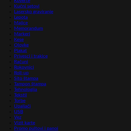
Koverte
Kućni setovi
Lasersko graviranje
Lepota
Majice
Memorandum
Markeri
Kese
Olovke
Plakat
Privesci i trakice
Računi
Rokovnici
Roll-up
Sito štampa
Tampon štampa
Tehnologija
Tekstil
Torbe
Upaljači
USB
Vez
Vizit karte
Promo pultovi i panoi