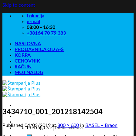
Skip to content
Lokacija
e-mail
08:00 - 16:30
+38164 70 79 383
NASLOVNA
PRODAVNICA OD A-Š
KORPA
CENOVNIK
RAČUN
MOJ NALOG
3434710_001_201218142504
Published
04/03/2019
at
800 × 600
in
BASEL – Braon
Pretraga za: