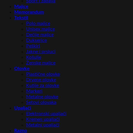
Sport i zabava
Majice
Memorandum
Tekstil
Polo majice
Unisex majice
Dečije majice
Dukserice
Peškiri
Jakne i prsluci
Košulje
Ženske majice
Olovke
Plastične olovke
Drvene olovke
Kutije za olovke
Markeri
Metalne olovke
Setovi olovaka
Upaljači
Elektronski upaljači
Kremen upaljači
Metalni upaljači
Razno