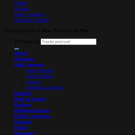
Satovi
Vizitari
Sport i zabava
Zdravlje i zaštita
Copyright 2026 ©
Plus
. Powered by
Plus
Pretraga za:
Akcija
Aktuelno
Alati i oprema
Auto oprema
Merni pribor
Lampe
Izviđačka oprema
Bedževi
Blok za pisanje
Brošure
Digitalna štampa
Dizajn i priprema
Fascikle
Flajeri
Kalendari