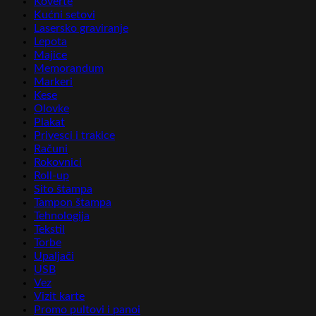
Koverte
Kućni setovi
Lasersko graviranje
Lepota
Majice
Memorandum
Markeri
Kese
Olovke
Plakat
Privesci i trakice
Računi
Rokovnici
Roll-up
Sito štampa
Tampon štampa
Tehnologija
Tekstil
Torbe
Upaljači
USB
Vez
Vizit karte
Promo pultovi i panoi