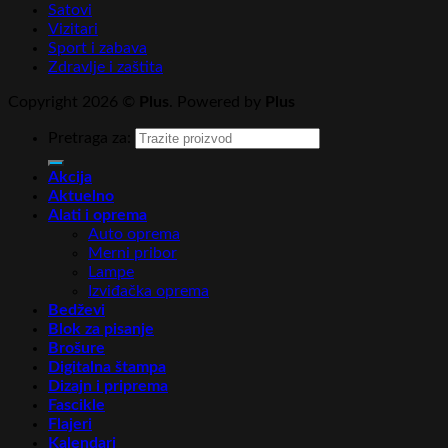
Satovi
Vizitari
Sport i zabava
Zdravlje i zaštita
Copyright 2026 ©
Plus
. Powered by
Plus
Pretraga za:
Akcija
Aktuelno
Alati i oprema
Auto oprema
Merni pribor
Lampe
Izviđačka oprema
Bedževi
Blok za pisanje
Brošure
Digitalna štampa
Dizajn i priprema
Fascikle
Flajeri
Kalendari