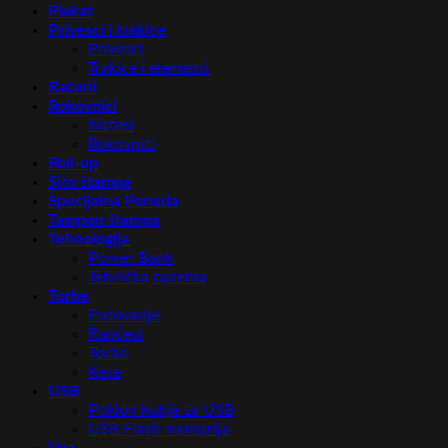
Plakat
Privesci i trakice
Privesci
Trakice i elementi
Računi
Rokovnici
Notesi
Rokovnici
Roll-up
Sito štampa
Specijalna Ponuda
Tampon štampa
Tehnologija
Power Bank
Tehnička oprema
Torbe
Putovanje
Rančevi
Torbe
Kese
USB
Poklon kutije za USB
USB Flash memorija
Vez