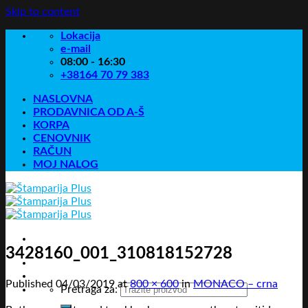
Skip to content
Lokacija
e-mail
08:00 - 16:30
+38164 70 79 383
NASLOVNA
PRODAVNICA OD A-Š
KORPA
CENOVNIK
RAČUN
MOJ NALOG
3428160_001_310818152728
Published
04/03/2019
at
800 × 600
in
MONACO – crna
Pretraga za: