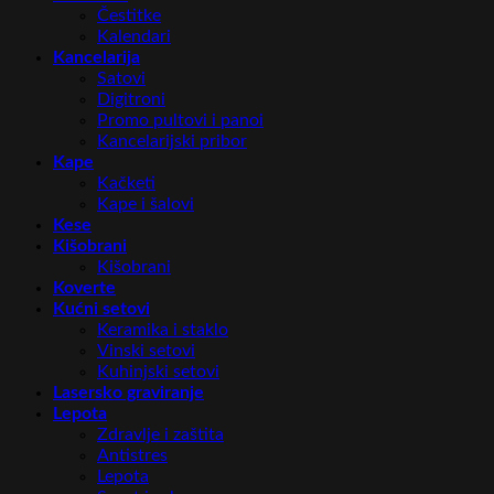
Čestitke
Kalendari
Kancelarija
Satovi
Digitroni
Promo pultovi i panoi
Kancelarijski pribor
Kape
Kačketi
Kape i šalovi
Kese
Kišobrani
Kišobrani
Koverte
Kućni setovi
Keramika i staklo
Vinski setovi
Kuhinjski setovi
Lasersko graviranje
Lepota
Zdravlje i zaštita
Antistres
Lepota