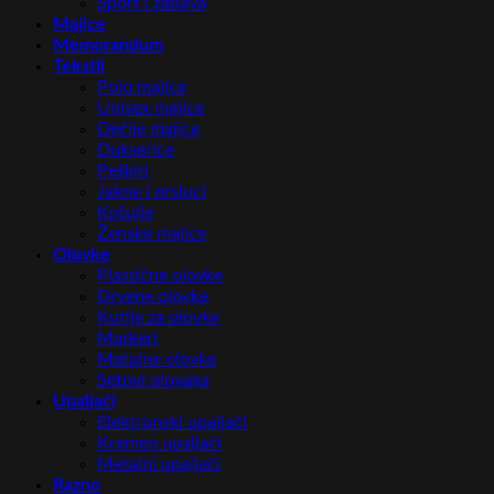
Sport i zabava
Majice
Memorandum
Tekstil
Polo majice
Unisex majice
Dečije majice
Dukserice
Peškiri
Jakne i prsluci
Košulje
Ženske majice
Olovke
Plastične olovke
Drvene olovke
Kutije za olovke
Markeri
Metalne olovke
Setovi olovaka
Upaljači
Elektronski upaljači
Kremen upaljači
Metalni upaljači
Razno