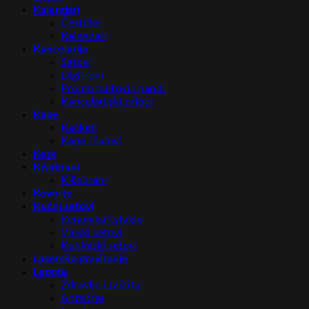
Kalendari
Čestitke
Kalendari
Kancelarija
Satovi
Digitroni
Promo pultovi i panoi
Kancelarijski pribor
Kape
Kačketi
Kape i šalovi
Kese
Kišobrani
Kišobrani
Koverte
Kućni setovi
Keramika i staklo
Vinski setovi
Kuhinjski setovi
Lasersko graviranje
Lepota
Zdravlje i zaštita
Antistres