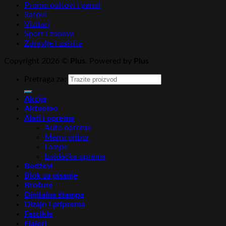
Promo pultovi i panoi
Satovi
Vizitari
Sport i zabava
Zdravlje i zaštita
Copyright 2026 ©
Plus
. Powered by
Plus
Pretraga za:
Akcija
Aktuelno
Alati i oprema
Auto oprema
Merni pribor
Lampe
Izviđačka oprema
Bedževi
Blok za pisanje
Brošure
Digitalna štampa
Dizajn i priprema
Fascikle
Flajeri