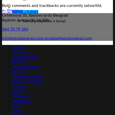
Both comments and trackbacks are currently zatvoritid.
←
Previous
Korpa /
0
RSD
Orfelinova 35, Banovo brdo Beograd
Radnim danom 08-16,30h
Nema proizvoda u korpi.
064 70 79 383
info@plusbeograd.com
prodaja@plusbeograd.com
Akcija
Aktuelno
Alati i oprema
Bedževi
Blok za pisanje
Brošure
Digitalna štampa
Dizajn i priprema
Fascikle
Flajeri
Kalendari
Kancelarija
Kape
Kese