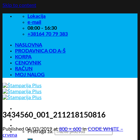
Skip to content
Lokacija
e-mail
08:00 - 16:30
+38164 70 79 383
NASLOVNA
PRODAVNICA OD A-Š
KORPA
CENOVNIK
RAČUN
MOJ NALOG
3434560_001_211218150816
Published
04/03/2019
at
800 × 600
in
CODE WHITE –
Pretraga za:
crvena