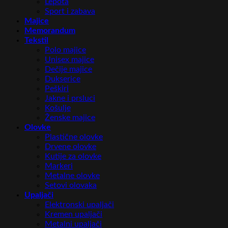
Lepota
Sport i zabava
Majice
Memorandum
Tekstil
Polo majice
Unisex majice
Dečije majice
Dukserice
Peškiri
Jakne i prsluci
Košulje
Ženske majice
Olovke
Plastične olovke
Drvene olovke
Kutije za olovke
Markeri
Metalne olovke
Setovi olovaka
Upaljači
Elektronski upaljači
Kremen upaljači
Metalni upaljači