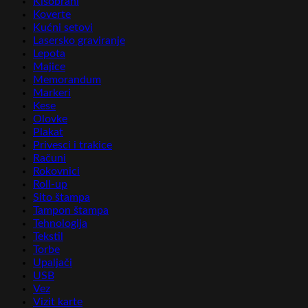
Kišobrani
Koverte
Kućni setovi
Lasersko graviranje
Lepota
Majice
Memorandum
Markeri
Kese
Olovke
Plakat
Privesci i trakice
Računi
Rokovnici
Roll-up
Sito štampa
Tampon štampa
Tehnologija
Tekstil
Torbe
Upaljači
USB
Vez
Vizit karte