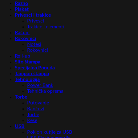
Razno
Plakat
Privesci i trakice
Privesci
Trakice i elementi
Računi
Rokovnici
Notesi
Rokovnici
Roll-up
Sito štampa
Specijalna Ponuda
Tampon štampa
Tehnologija
Power Bank
Tehnička oprema
Torbe
Putovanje
Rančevi
Torbe
Kese
USB
Poklon kutije za USB
USB Flash memorija