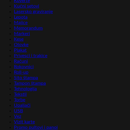
Koverte
Kućni setovi
Lasersko graviranje
Lepota
Majice
Memorandum
Markeri
Kese
Olovke
Plakat
Privesci i trakice
Računi
Rokovnici
Roll-up
Sito štampa
Tampon štampa
Tehnologija
Tekstil
Torbe
Upaljači
USB
Vez
Vizit karte
Promo pultovi i panoi