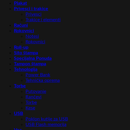
Plakat
Privesci i trakice
Privesci
Trakice i elementi
Računi
Rokovnici
Notesi
Rokovnici
Roll-up
Sito štampa
Specijalna Ponuda
Tampon štampa
Tehnologija
Power Bank
Tehnička oprema
Torbe
Putovanje
Rančevi
Torbe
Kese
USB
Poklon kutije za USB
USB Flash memorija
Vez