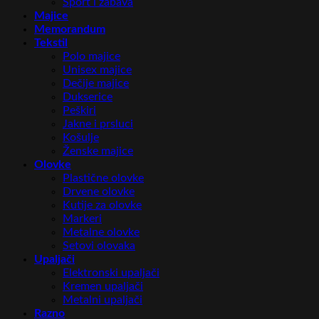
Sport i zabava
Majice
Memorandum
Tekstil
Polo majice
Unisex majice
Dečije majice
Dukserice
Peškiri
Jakne i prsluci
Košulje
Ženske majice
Olovke
Plastične olovke
Drvene olovke
Kutije za olovke
Markeri
Metalne olovke
Setovi olovaka
Upaljači
Elektronski upaljači
Kremen upaljači
Metalni upaljači
Razno