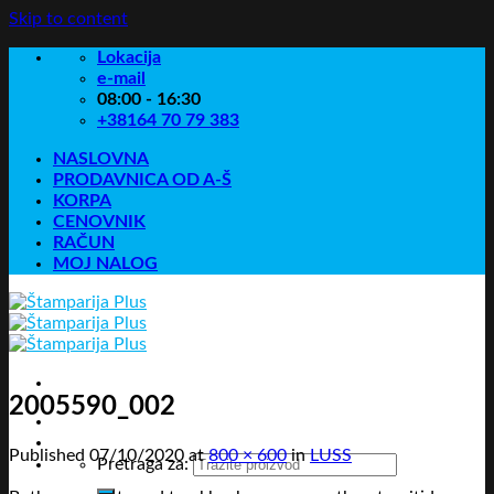
Skip to content
Lokacija
e-mail
08:00 - 16:30
+38164 70 79 383
NASLOVNA
PRODAVNICA OD A-Š
KORPA
CENOVNIK
RAČUN
MOJ NALOG
2005590_002
Published
07/10/2020
at
800 × 600
in
LUSS
Pretraga za: