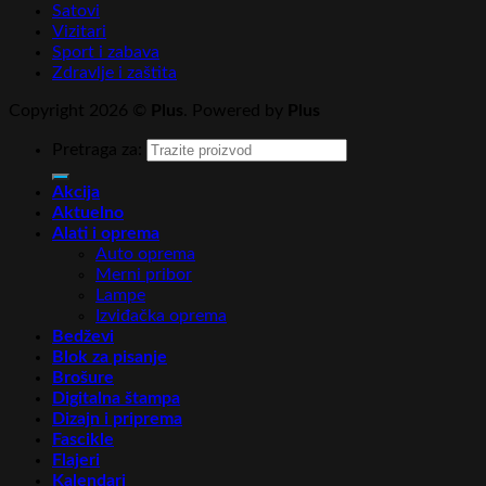
Satovi
Vizitari
Sport i zabava
Zdravlje i zaštita
Copyright 2026 ©
Plus
. Powered by
Plus
Pretraga za:
Akcija
Aktuelno
Alati i oprema
Auto oprema
Merni pribor
Lampe
Izviđačka oprema
Bedževi
Blok za pisanje
Brošure
Digitalna štampa
Dizajn i priprema
Fascikle
Flajeri
Kalendari