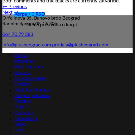
Both comments and trackbacks are currently zatvoritid.
←
Previous
Next
→
Korpa /
0
RSD
Orfelinova 35, Banovo brdo Beograd
Radnim danom 08-16,30h
Nema proizvoda u korpi.
064 70 79 383
info@plusbeograd.com
prodaja@plusbeograd.com
Akcija
Aktuelno
Alati i oprema
Bedževi
Blok za pisanje
Brošure
Digitalna štampa
Dizajn i priprema
Fascikle
Flajeri
Kalendari
Kancelarija
Kape
Kese