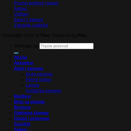
Promo pultovi i panoi
Satovi
Vizitari
Sport i zabava
Zdravlje i zaštita
Copyright 2026 ©
Plus
. Powered by
Plus
Pretraga za:
Akcija
Aktuelno
Alati i oprema
Auto oprema
Merni pribor
Lampe
Izviđačka oprema
Bedževi
Blok za pisanje
Brošure
Digitalna štampa
Dizajn i priprema
Fascikle
Flajeri