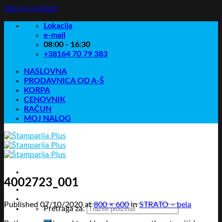
Skip to content
Lokacija
e-mail
08:00 - 16:30
+38164 70 79 383
NASLOVNA
PRODAVNICA OD A-Š
KORPA
CENOVNIK
RAČUN
MOJ NALOG
4002723_001
Published
07/10/2020
at
800 × 600
in
STRATO – bela
Pretraga za: