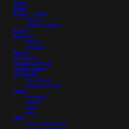
Razno
Plakat
Privesci i trakice
Privesci
Trakice i elementi
Računi
Rokovnici
Notesi
Rokovnici
Roll-up
Sito štampa
Specijalna Ponuda
Tampon štampa
Tehnologija
Power Bank
Tehnička oprema
Torbe
Putovanje
Rančevi
Torbe
Kese
USB
Poklon kutije za USB
USB Flash memorija