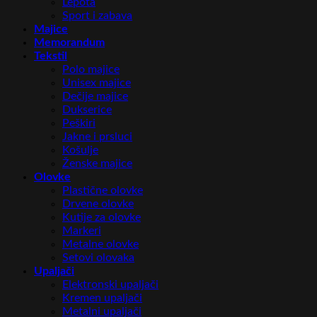
Lepota
Sport i zabava
Majice
Memorandum
Tekstil
Polo majice
Unisex majice
Dečije majice
Dukserice
Peškiri
Jakne i prsluci
Košulje
Ženske majice
Olovke
Plastične olovke
Drvene olovke
Kutije za olovke
Markeri
Metalne olovke
Setovi olovaka
Upaljači
Elektronski upaljači
Kremen upaljači
Metalni upaljači