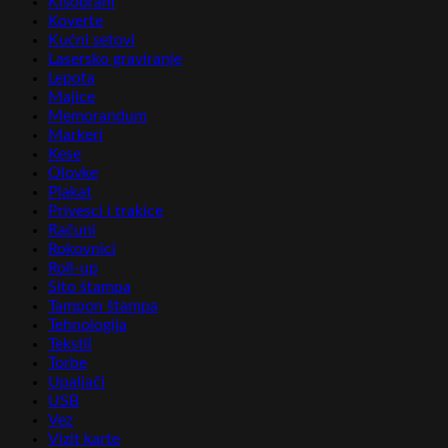
Kišobrani
Koverte
Kućni setovi
Lasersko graviranje
Lepota
Majice
Memorandum
Markeri
Kese
Olovke
Plakat
Privesci i trakice
Računi
Rokovnici
Roll-up
Sito štampa
Tampon štampa
Tehnologija
Tekstil
Torbe
Upaljači
USB
Vez
Vizit karte