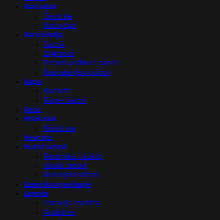
Kalendari
Čestitke
Kalendari
Kancelarija
Satovi
Digitroni
Promo pultovi i panoi
Kancelarijski pribor
Kape
Kačketi
Kape i šalovi
Kese
Kišobrani
Kišobrani
Koverte
Kućni setovi
Keramika i staklo
Vinski setovi
Kuhinjski setovi
Lasersko graviranje
Lepota
Zdravlje i zaštita
Antistres