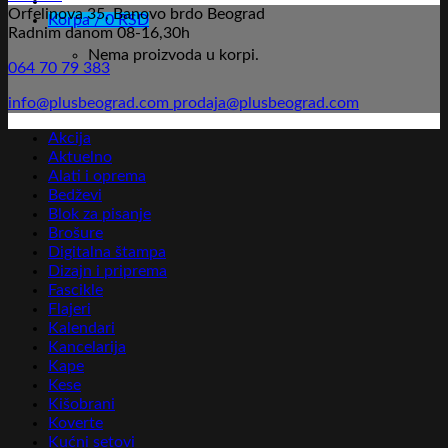
Orfelinova 35, Banovo brdo Beograd
Korpa /
0
RSD
Radnim danom 08-16,30h
Nema proizvoda u korpi.
064 70 79 383
info@plusbeograd.com
prodaja@plusbeograd.com
Akcija
Aktuelno
Alati i oprema
Bedževi
Blok za pisanje
Brošure
Digitalna štampa
Dizajn i priprema
Fascikle
Flajeri
Kalendari
Kancelarija
Kape
Kese
Kišobrani
Koverte
Kućni setovi