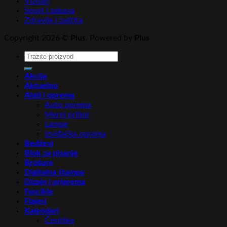
Vizitari
Sport i zabava
Zdravlje i zaštita
Copyright 2026 ©
Plus
. Powered by
Plus
Pretraga
za:
Akcija
Aktuelno
Alati i oprema
Auto oprema
Merni pribor
Lampe
Izviđačka oprema
Bedževi
Blok za pisanje
Brošure
Digitalna štampa
Dizajn i priprema
Fascikle
Flajeri
Kalendari
Čestitke