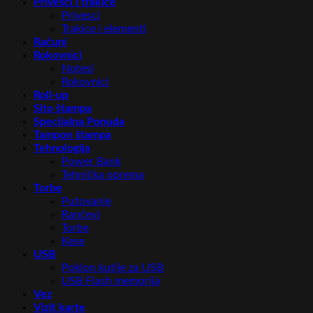
Privesci i trakice
Privesci
Trakice i elementi
Računi
Rokovnici
Notesi
Rokovnici
Roll-up
Sito štampa
Specijalna Ponuda
Tampon štampa
Tehnologija
Power Bank
Tehnička oprema
Torbe
Putovanje
Rančevi
Torbe
Kese
USB
Poklon kutije za USB
USB Flash memorija
Vez
Vizit karte