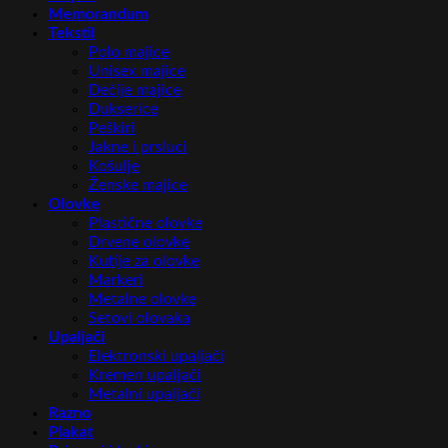
Memorandum
Tekstil
Polo majice
Unisex majice
Dečije majice
Dukserice
Peškiri
Jakne i prsluci
Košulje
Ženske majice
Olovke
Plastične olovke
Drvene olovke
Kutije za olovke
Markeri
Metalne olovke
Setovi olovaka
Upaljači
Elektronski upaljači
Kremen upaljači
Metalni upaljači
Razno
Plakat