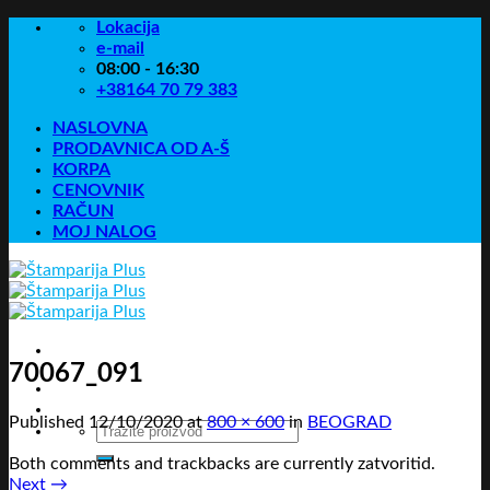
Skip
Lokacija
to
e-mail
content
08:00 - 16:30
+38164 70 79 383
NASLOVNA
PRODAVNICA OD A-Š
KORPA
CENOVNIK
RAČUN
MOJ NALOG
70067_091
Published
12/10/2020
at
800 × 600
in
BEOGRAD
Pretraga
za:
Both comments and trackbacks are currently zatvoritid.
Next
→