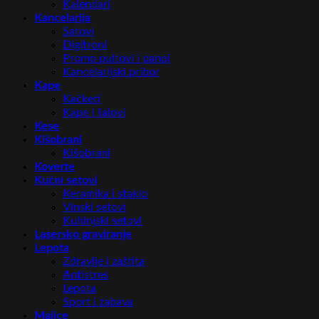
Kalendari
Kancelarija
Satovi
Digitroni
Promo pultovi i panoi
Kancelarijski pribor
Kape
Kačketi
Kape i šalovi
Kese
Kišobrani
Kišobrani
Koverte
Kućni setovi
Keramika i staklo
Vinski setovi
Kuhinjski setovi
Lasersko graviranje
Lepota
Zdravlje i zaštita
Antistres
Lepota
Sport i zabava
Majice