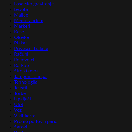
Lasersko graviranje
Lepota
Majice
Memorandum
Markeri
Kese
Olovke
Plakat
Privesci i trakice
Računi
Rokovnici
Roll-up
Sito štampa
Tampon štampa
Tehnologija
Tekstil
Torbe
Upaljači
USB
Vez
Vizit karte
Promo pultovi i panoi
Satovi