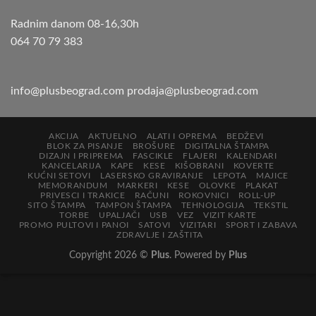
Radnim danom 08-16,30h
064 70 79 383
info@plusbeograd.com
prodaja@plusbeograd.com
AKCIJA
AKTUELNO
ALATI I OPREMA
BEDŽEVI
BLOK ZA PISANJE
BROŠURE
DIGITALNA ŠTAMPA
DIZAJN I PRIPREMA
FASCIKLE
FLAJERI
KALENDARI
KANCELARIJA
KAPE
KESE
KIŠOBRANI
KOVERTE
KUĆNI SETOVI
LASERSKO GRAVIRANJE
LEPOTA
MAJICE
MEMORANDUM
MARKERI
KESE
OLOVKE
PLAKAT
PRIVESCI I TRAKICE
RAČUNI
ROKOVNICI
ROLL-UP
SITO ŠTAMPA
TAMPON ŠTAMPA
TEHNOLOGIJA
TEKSTIL
TORBE
UPALJAČI
USB
VEZ
VIZIT KARTE
PROMO PULTOVI I PANOI
SATOVI
VIZITARI
SPORT I ZABAVA
ZDRAVLJE I ZAŠTITA
Copyright 2026 ©
Plus
. Powered by
Plus