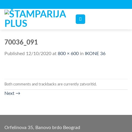
Skip
to
content
70036_091
Published
12/10/2020
at
800 × 600
in
IKONE 36
Both comments and trackbacks are currently zatvoritid.
Next
→
Orfelinova 35, Banovo brdo Beograd