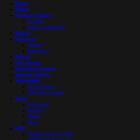
Razno
Plakat
Privesci i trakice
Privesci
Trakice i elementi
Računi
Rokovnici
Notesi
Rokovnici
Roll-up
Sito štampa
Specijalna Ponuda
Tampon štampa
Tehnologija
Power Bank
Tehnička oprema
Torbe
Putovanje
Rančevi
Torbe
Kese
USB
Poklon kutije za USB
USB Flash memorija