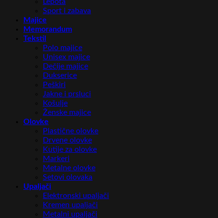
Lepota
Sport i zabava
Majice
Memorandum
Tekstil
Polo majice
Unisex majice
Dečije majice
Dukserice
Peškiri
Jakne i prsluci
Košulje
Ženske majice
Olovke
Plastične olovke
Drvene olovke
Kutije za olovke
Markeri
Metalne olovke
Setovi olovaka
Upaljači
Elektronski upaljači
Kremen upaljači
Metalni upaljači