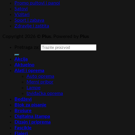
Promo pultovi i panoi
Satovi
Vizitari
Sport i zabava
Zdravlje i zaštita
Copyright 2026 ©
Plus
. Powered by
Plus
Pretraga za:
Akcija
Aktuelno
Alati i oprema
Auto oprema
Merni pribor
Lampe
Izviđačka oprema
Bedževi
Blok za pisanje
Brošure
Digitalna štampa
Dizajn i priprema
Fascikle
Flajeri