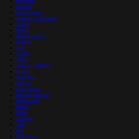
Kišobrani
Koverte
Kućni setovi
Lasersko graviranje
Lepota
Majice
Memorandum
Markeri
Kese
Olovke
Plakat
Privesci i trakice
Računi
Rokovnici
Roll-up
Sito štampa
Tampon štampa
Tehnologija
Tekstil
Torbe
Upaljači
USB
Vez
Vizit karte