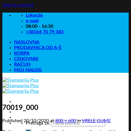
Skip to content
Lokacija
e-mail
08:00 - 16:30
+38164 70 79 383
NASLOVNA
PRODAVNICA OD A-Š
KORPA
CENOVNIK
RAČUN
MOJ NALOG
70019_000
Published
20/10/2020
at
800 × 600
in
VRELE GUME
Pretraga za: