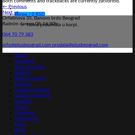
Both comments and trackbacks are currently zatvoritid.
←
Previous
Next
→
Korpa /
0
RSD
Orfelinova 35, Banovo brdo Beograd
Radnim danom 08-16,30h
Nema proizvoda u korpi.
064 70 79 383
info@plusbeograd.com
prodaja@plusbeograd.com
Akcija
Aktuelno
Alati i oprema
Bedževi
Blok za pisanje
Brošure
Digitalna štampa
Dizajn i priprema
Fascikle
Flajeri
Kalendari
Kancelarija
Kape
Kese