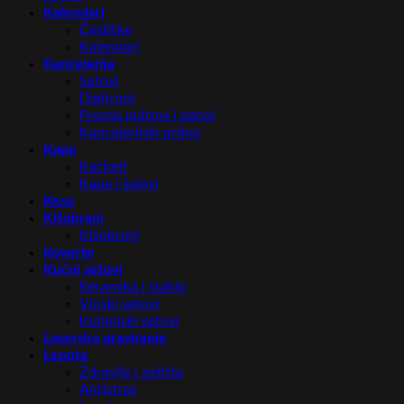
Kalendari
Čestitke
Kalendari
Kancelarija
Satovi
Digitroni
Promo pultovi i panoi
Kancelarijski pribor
Kape
Kačketi
Kape i šalovi
Kese
Kišobrani
Kišobrani
Koverte
Kućni setovi
Keramika i staklo
Vinski setovi
Kuhinjski setovi
Lasersko graviranje
Lepota
Zdravlje i zaštita
Antistres