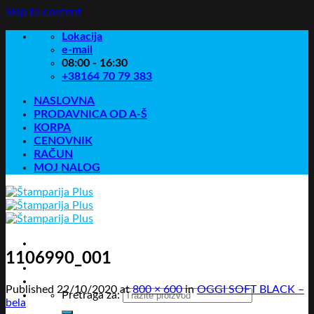
Skip to content
Lokacija
e-mail
08:00 - 16:30
+38164 70 79 383
NASLOVNA
PRODAVNICA OD A-Š
KORPA
CENOVNIK
RAČUN
MOJ NALOG
1106990_001
Published
22/10/2020
at
800 × 600
in
OGGI SOFT BLACK –
Pretraga za:
bela