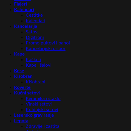
Flajeri
Kalendari
Čestitke
Kalendari
Kancelarija
Satovi
Digitroni
Promo pultovi i panoi
Kancelarijski pribor
Kape
Kačketi
Kape i šalovi
Kese
Kišobrani
Kišobrani
Koverte
Kućni setovi
Keramika i staklo
Vinski setovi
Kuhinjski setovi
Lasersko graviranje
Lepota
Zdravlje i zaštita