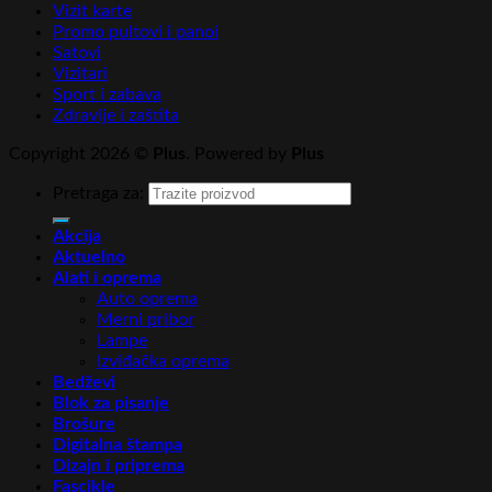
Vizit karte
Promo pultovi i panoi
Satovi
Vizitari
Sport i zabava
Zdravlje i zaštita
Copyright 2026 ©
Plus
. Powered by
Plus
Pretraga za:
Akcija
Aktuelno
Alati i oprema
Auto oprema
Merni pribor
Lampe
Izviđačka oprema
Bedževi
Blok za pisanje
Brošure
Digitalna štampa
Dizajn i priprema
Fascikle