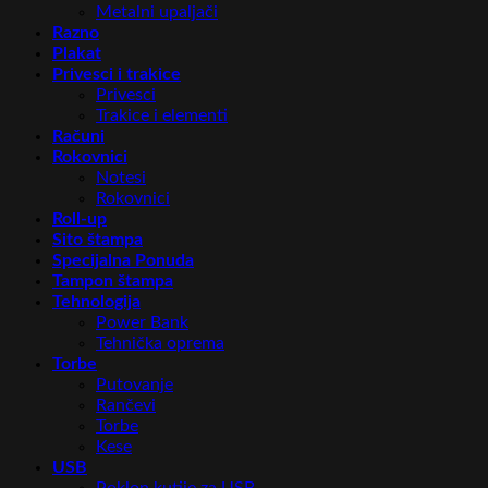
Metalni upaljači
Razno
Plakat
Privesci i trakice
Privesci
Trakice i elementi
Računi
Rokovnici
Notesi
Rokovnici
Roll-up
Sito štampa
Specijalna Ponuda
Tampon štampa
Tehnologija
Power Bank
Tehnička oprema
Torbe
Putovanje
Rančevi
Torbe
Kese
USB
Poklon kutije za USB