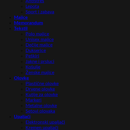
Antistres
Lepota
Sport i zabava
Majice
Memorandum
Tekstil
Polo majice
Unisex majice
Dečije majice
Dukserice
Peškiri
Jakne i prsluci
Košulje
Ženske majice
Olovke
Plastične olovke
Drvene olovke
Kutije za olovke
Markeri
Metalne olovke
Setovi olovaka
Upaljači
Elektronski upaljači
Kremen upaljači