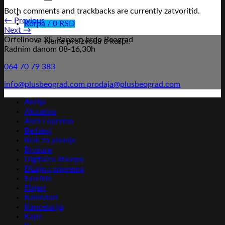
Both comments and trackbacks are currently zatvoritid.
←
Previous
Korpa /
0
RSD
Next
→
Orfelinova 35, Banovo brdo Beograd
Nema proizvoda u korpi.
Radnim danom 08-16,30h
064 70 79 383
info@plusbeograd.com
prodaja@plusbeograd.com
Akcija
Aktuelno
Alati i oprema
Bedževi
Blok za pisanje
Brošure
Digitalna štampa
Dizajn i priprema
Fascikle
Flajeri
Kalendari
Kancelarija
Kape