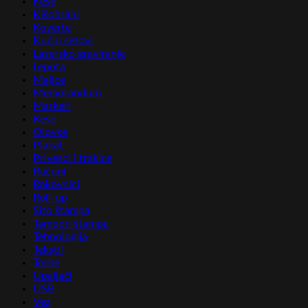
Kese
Kišobrani
Koverte
Kućni setovi
Lasersko graviranje
Lepota
Majice
Memorandum
Markeri
Kese
Olovke
Plakat
Privesci i trakice
Računi
Rokovnici
Roll-up
Sito štampa
Tampon štampa
Tehnologija
Tekstil
Torbe
Upaljači
USB
Vez