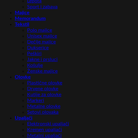
Lepota
Sport i zabava
Majice
Memorandum
Tekstil
Polo majice
Unisex majice
Dečije majice
Dukserice
Peškiri
Jakne i prsluci
Košulje
Ženske majice
Olovke
Plastične olovke
Drvene olovke
Kutije za olovke
Markeri
Metalne olovke
Setovi olovaka
Upaljači
Elektronski upaljači
Kremen upaljači
Metalni upaljači