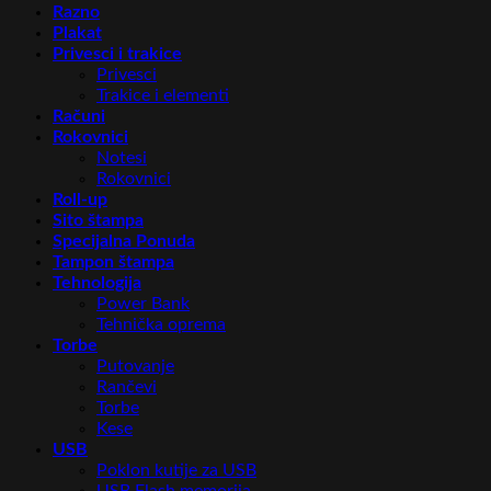
Razno
Plakat
Privesci i trakice
Privesci
Trakice i elementi
Računi
Rokovnici
Notesi
Rokovnici
Roll-up
Sito štampa
Specijalna Ponuda
Tampon štampa
Tehnologija
Power Bank
Tehnička oprema
Torbe
Putovanje
Rančevi
Torbe
Kese
USB
Poklon kutije za USB
USB Flash memorija