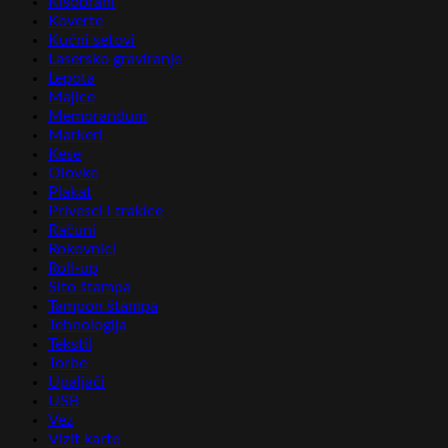
Kišobrani
Koverte
Kućni setovi
Lasersko graviranje
Lepota
Majice
Memorandum
Markeri
Kese
Olovke
Plakat
Privesci i trakice
Računi
Rokovnici
Roll-up
Sito štampa
Tampon štampa
Tehnologija
Tekstil
Torbe
Upaljači
USB
Vez
Vizit karte