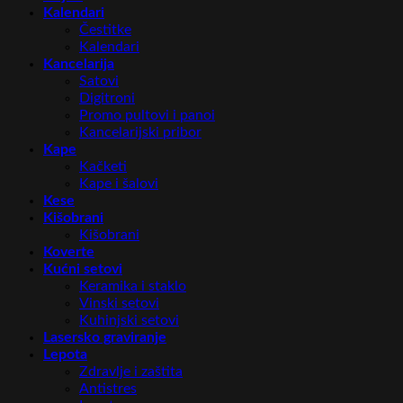
Kalendari
Čestitke
Kalendari
Kancelarija
Satovi
Digitroni
Promo pultovi i panoi
Kancelarijski pribor
Kape
Kačketi
Kape i šalovi
Kese
Kišobrani
Kišobrani
Koverte
Kućni setovi
Keramika i staklo
Vinski setovi
Kuhinjski setovi
Lasersko graviranje
Lepota
Zdravlje i zaštita
Antistres