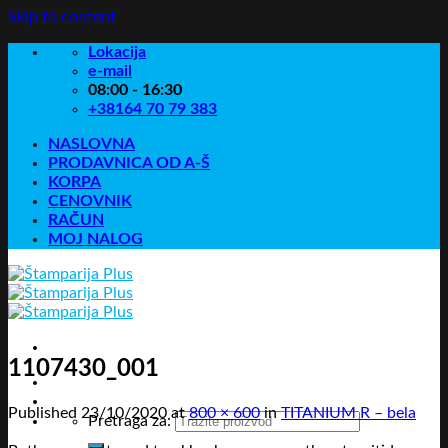
Skip to content
Lokacija
e-mail
08:00 - 16:30
+38164 70 79 383
NASLOVNA
PRODAVNICA OD A-Š
KORPA
CENOVNIK
RAČUN
MOJ NALOG
1107430_001
Published
23/10/2020
at
800 × 600
in
TITANIUM R – bela
Pretraga za: