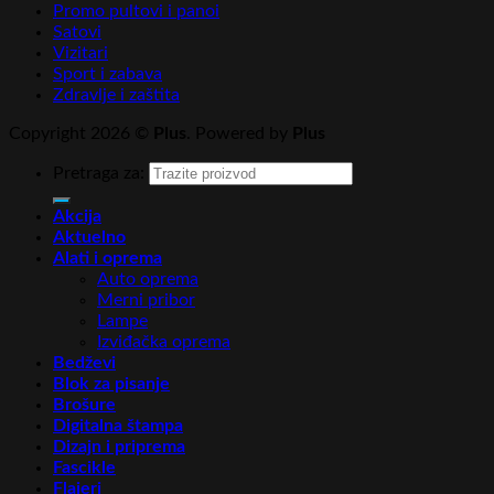
Promo pultovi i panoi
Satovi
Vizitari
Sport i zabava
Zdravlje i zaštita
Copyright 2026 ©
Plus
. Powered by
Plus
Pretraga za:
Akcija
Aktuelno
Alati i oprema
Auto oprema
Merni pribor
Lampe
Izviđačka oprema
Bedževi
Blok za pisanje
Brošure
Digitalna štampa
Dizajn i priprema
Fascikle
Flajeri