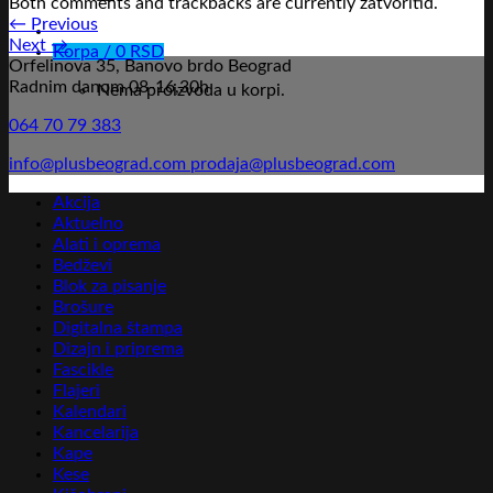
Both comments and trackbacks are currently zatvoritid.
←
Previous
Next
→
Korpa /
0
RSD
Orfelinova 35, Banovo brdo Beograd
Radnim danom 08-16,30h
Nema proizvoda u korpi.
064 70 79 383
info@plusbeograd.com
prodaja@plusbeograd.com
Akcija
Aktuelno
Alati i oprema
Bedževi
Blok za pisanje
Brošure
Digitalna štampa
Dizajn i priprema
Fascikle
Flajeri
Kalendari
Kancelarija
Kape
Kese