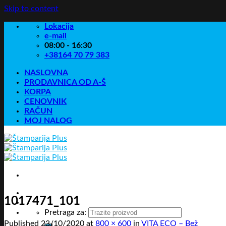
Skip to content
Lokacija
e-mail
08:00 - 16:30
+38164 70 79 383
NASLOVNA
PRODAVNICA OD A-Š
KORPA
CENOVNIK
RAČUN
MOJ NALOG
1017471_101
Pretraga za:
Published
23/10/2020
at
800 × 600
in
VITA ECO – Bež