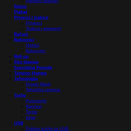
Metalni upaljači
Razno
Plakat
Privesci i trakice
Privesci
Trakice i elementi
Računi
Rokovnici
Notesi
Rokovnici
Roll-up
Sito štampa
Specijalna Ponuda
Tampon štampa
Tehnologija
Power Bank
Tehnička oprema
Torbe
Putovanje
Rančevi
Torbe
Kese
USB
Poklon kutije za USB