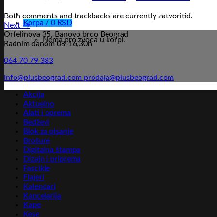
Both comments and trackbacks are currently zatvoritid.
Korpa /
0
RSD
Next
→
Orfelinova 35, Banovo brdo Beograd
Nema proizvoda u korpi.
Radnim danom 08-16,30h
064 70 79 383
info@plusbeograd.com
prodaja@plusbeograd.com
Akcija
Aktuelno
Alati i oprema
Bedževi
Blok za pisanje
Brošure
Digitalna štampa
Dizajn i priprema
Fascikle
Flajeri
Kalendari
Kancelarija
Kape
Kese