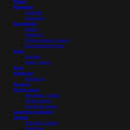
Flajeri
Kalendari
Čestitke
Kalendari
Kancelarija
Satovi
Digitroni
Promo pultovi i panoi
Kancelarijski pribor
Kape
Kačketi
Kape i šalovi
Kese
Kišobrani
Kišobrani
Koverte
Kućni setovi
Keramika i staklo
Vinski setovi
Kuhinjski setovi
Lasersko graviranje
Lepota
Zdravlje i zaštita
Antistres