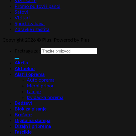
Vizit karte
Promo pultovi i panoi
Satovi
Vizitari
Sport i zabava
Zdravlje i zaštita
Copyright 2026 ©
Plus
. Powered by
Plus
Pretraga za:
Akcija
Aktuelno
Alati i oprema
Auto oprema
Merni pribor
Lampe
Izviđačka oprema
Bedževi
Blok za pisanje
Brošure
Digitalna štampa
Dizajn i priprema
Fascikle