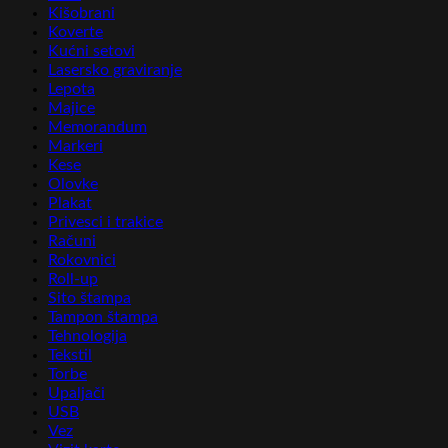
Kišobrani
Koverte
Kućni setovi
Lasersko graviranje
Lepota
Majice
Memorandum
Markeri
Kese
Olovke
Plakat
Privesci i trakice
Računi
Rokovnici
Roll-up
Sito štampa
Tampon štampa
Tehnologija
Tekstil
Torbe
Upaljači
USB
Vez