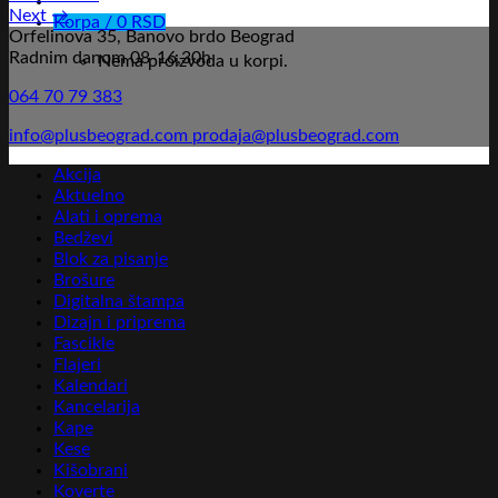
Next
→
Korpa /
0
RSD
Orfelinova 35, Banovo brdo Beograd
Radnim danom 08-16,30h
Nema proizvoda u korpi.
064 70 79 383
info@plusbeograd.com
prodaja@plusbeograd.com
Akcija
Aktuelno
Alati i oprema
Bedževi
Blok za pisanje
Brošure
Digitalna štampa
Dizajn i priprema
Fascikle
Flajeri
Kalendari
Kancelarija
Kape
Kese
Kišobrani
Koverte