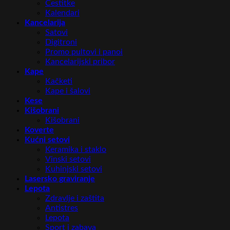
Čestitke
Kalendari
Kancelarija
Satovi
Digitroni
Promo pultovi i panoi
Kancelarijski pribor
Kape
Kačketi
Kape i šalovi
Kese
Kišobrani
Kišobrani
Koverte
Kućni setovi
Keramika i staklo
Vinski setovi
Kuhinjski setovi
Lasersko graviranje
Lepota
Zdravlje i zaštita
Antistres
Lepota
Sport i zabava