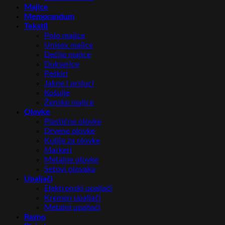
Majice
Memorandum
Tekstil
Polo majice
Unisex majice
Dečije majice
Dukserice
Peškiri
Jakne i prsluci
Košulje
Ženske majice
Olovke
Plastične olovke
Drvene olovke
Kutije za olovke
Markeri
Metalne olovke
Setovi olovaka
Upaljači
Elektronski upaljači
Kremen upaljači
Metalni upaljači
Razno