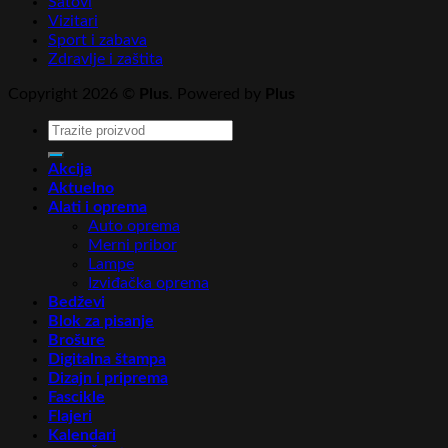
Satovi
Vizitari
Sport i zabava
Zdravlje i zaštita
Copyright 2026 ©
Plus
. Powered by
Plus
Pretraga
za:
Akcija
Aktuelno
Alati i oprema
Auto oprema
Merni pribor
Lampe
Izviđačka oprema
Bedževi
Blok za pisanje
Brošure
Digitalna štampa
Dizajn i priprema
Fascikle
Flajeri
Kalendari