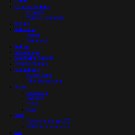
Plakat
Privesci i trakice
Privesci
Trakice i elementi
Računi
Rokovnici
Notesi
Rokovnici
Roll-up
Sito štampa
Specijalna Ponuda
Tampon štampa
Tehnologija
Power Bank
Tehnička oprema
Torbe
Putovanje
Rančevi
Torbe
Kese
USB
Poklon kutije za USB
USB Flash memorija
Vez