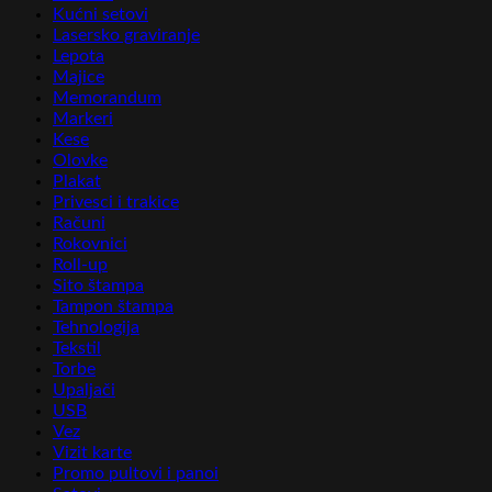
Kućni setovi
Lasersko graviranje
Lepota
Majice
Memorandum
Markeri
Kese
Olovke
Plakat
Privesci i trakice
Računi
Rokovnici
Roll-up
Sito štampa
Tampon štampa
Tehnologija
Tekstil
Torbe
Upaljači
USB
Vez
Vizit karte
Promo pultovi i panoi