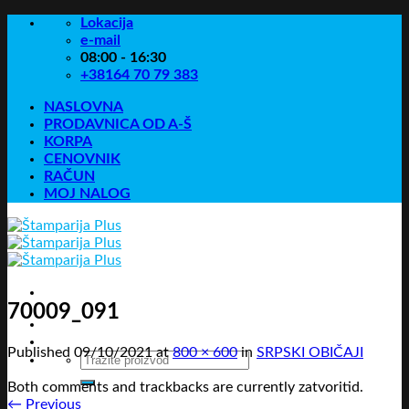
Skip
Lokacija
to
e-mail
content
08:00 - 16:30
+38164 70 79 383
NASLOVNA
PRODAVNICA OD A-Š
KORPA
CENOVNIK
RAČUN
MOJ NALOG
70009_091
Published
09/10/2021
at
800 × 600
in
SRPSKI OBIČAJI
Pretraga
za:
Both comments and trackbacks are currently zatvoritid.
←
Previous