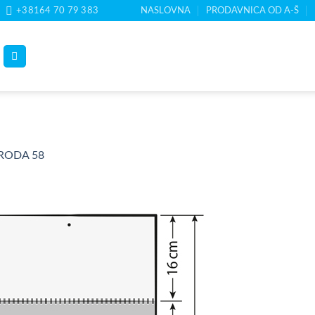
+38164 70 79 383
NASLOVNA
PRODAVNICA OD A-Š
RODA 58