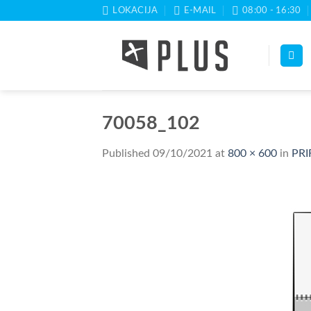
Skip
LOKACIJA
E-MAIL
08:00 - 16:30
to
content
70058_102
Published
09/10/2021
at
800 × 600
in
PRI