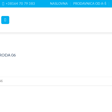
+38164 70 79 383
NASLOVNA
PRODAVNICA OD A-Š
RODA 06
id.