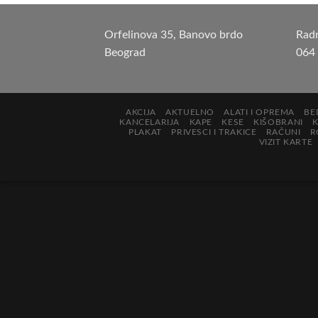
Orfelinova 35, Banovo brdo
Rad
Beograd
064
AKCIJA
AKTUELNO
ALATI I OPREMA
BE
KANCELARIJA
KAPE
KESE
KIŠOBRANI
PLAKAT
PRIVESCI I TRAKICE
RAČUNI
R
VIZIT KARTE