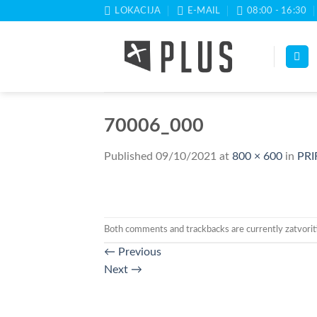
Skip
LOKACIJA
E-MAIL
08:00 - 16:30
to
content
70006_000
Published
09/10/2021
at
800 × 600
in
PRI
Both comments and trackbacks are currently zatvorit
←
Previous
Next
→