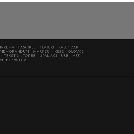
RIPREMA
FASCIKLE
FLAJERI
KALENDARI
MEMORANDUM
MARKERI
KESE
OLOVKE
TEKSTIL
TORBE
UPALJAČI
USB
VEZ
LJE I ZAŠTITA