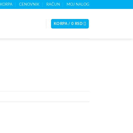
KORPA
CENOVNIK
RAČUN
MOJ NALOG
KORPA /
0
RSD