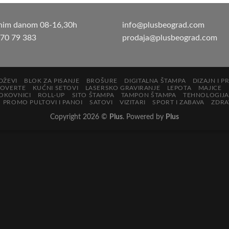
nim danom 08-16,30h
info@plusbeograd.com
 70 79 383
prodaja@plusbeograd.com
DŽEVI
BLOK ZA PISANJE
BROŠURE
DIGITALNA ŠTAMPA
DIZAJN I P
KOVERTE
KUĆNI SETOVI
LASERSKO GRAVIRANJE
LEPOTA
MAJICE
OKOVNICI
ROLL-UP
SITO ŠTAMPA
TAMPON ŠTAMPA
TEHNOLOGIJA
PROMO PULTOVI I PANOI
SATOVI
VIZITARI
SPORT I ZABAVA
ZDRAV
Copyright 2026 ©
Plus
. Powered by
Plus