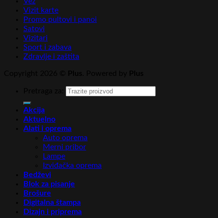
Vez
Vizit karte
Promo pultovi i panoi
Satovi
Vizitari
Sport i zabava
Zdravlje i zaštita
Copyright 2026 ©
Plus
. Powered by
Plus
Pretraga za:
Akcija
Aktuelno
Alati i oprema
Auto oprema
Merni pribor
Lampe
Izviđačka oprema
Bedževi
Blok za pisanje
Brošure
Digitalna štampa
Dizajn i priprema