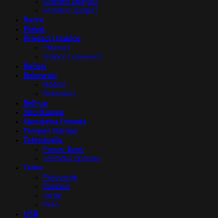
Kremen upaljači
Metalni upaljači
Razno
Plakat
Privesci i trakice
Privesci
Trakice i elementi
Računi
Rokovnici
Notesi
Rokovnici
Roll-up
Sito štampa
Specijalna Ponuda
Tampon štampa
Tehnologija
Power Bank
Tehnička oprema
Torbe
Putovanje
Rančevi
Torbe
Kese
USB