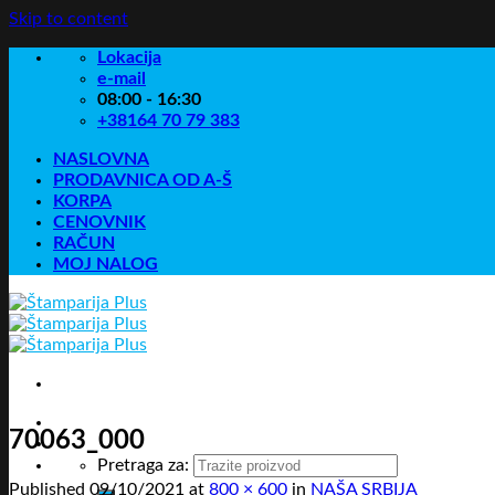
Skip to content
Lokacija
e-mail
08:00 - 16:30
+38164 70 79 383
NASLOVNA
PRODAVNICA OD A-Š
KORPA
CENOVNIK
RAČUN
MOJ NALOG
70063_000
Pretraga za:
Published
09/10/2021
at
800 × 600
in
NAŠA SRBIJA