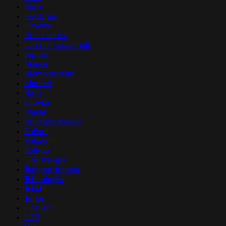
Kese
Kišobrani
Koverte
Kućni setovi
Lasersko graviranje
Lepota
Majice
Memorandum
Markeri
Kese
Olovke
Plakat
Privesci i trakice
Računi
Rokovnici
Roll-up
Sito štampa
Tampon štampa
Tehnologija
Tekstil
Torbe
Upaljači
USB