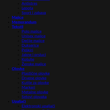
Antistres
Lepota
Sport i zabava
Majice
Memorandum
Tekstil
Polo majice
Unisex majice
Dečije majice
Dukserice
Peškiri
Jakne i prsluci
Košulje
Ženske majice
Olovke
Plastične olovke
Drvene olovke
Kutije za olovke
Markeri
Metalne olovke
Setovi olovaka
Upaljači
Elektronski upaljači