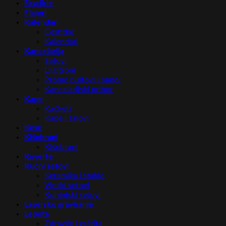
Fascikle
Flajeri
Kalendari
Čestitke
Kalendari
Kancelarija
Satovi
Digitroni
Promo pultovi i panoi
Kancelarijski pribor
Kape
Kačketi
Kape i šalovi
Kese
Kišobrani
Kišobrani
Koverte
Kućni setovi
Keramika i staklo
Vinski setovi
Kuhinjski setovi
Lasersko graviranje
Lepota
Zdravlje i zaštita