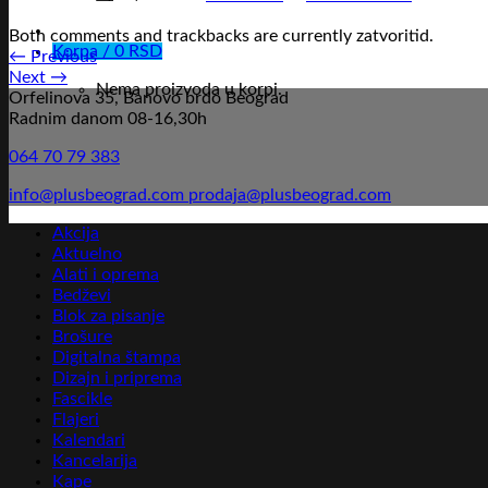
Both comments and trackbacks are currently zatvoritid.
Korpa /
0
RSD
←
Previous
Next
→
Nema proizvoda u korpi.
Orfelinova 35, Banovo brdo Beograd
Radnim danom 08-16,30h
064 70 79 383
info@plusbeograd.com
prodaja@plusbeograd.com
Akcija
Aktuelno
Alati i oprema
Bedževi
Blok za pisanje
Brošure
Digitalna štampa
Dizajn i priprema
Fascikle
Flajeri
Kalendari
Kancelarija
Kape