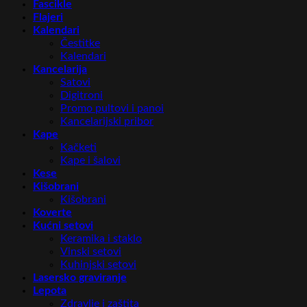
Fascikle
Flajeri
Kalendari
Čestitke
Kalendari
Kancelarija
Satovi
Digitroni
Promo pultovi i panoi
Kancelarijski pribor
Kape
Kačketi
Kape i šalovi
Kese
Kišobrani
Kišobrani
Koverte
Kućni setovi
Keramika i staklo
Vinski setovi
Kuhinjski setovi
Lasersko graviranje
Lepota
Zdravlje i zaštita