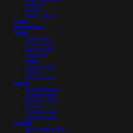
Antistres
Lepota
Sport i zabava
Majice
Memorandum
Tekstil
Polo majice
Unisex majice
Dečije majice
Dukserice
Peškiri
Jakne i prsluci
Košulje
Ženske majice
Olovke
Plastične olovke
Drvene olovke
Kutije za olovke
Markeri
Metalne olovke
Setovi olovaka
Upaljači
Elektronski upaljači