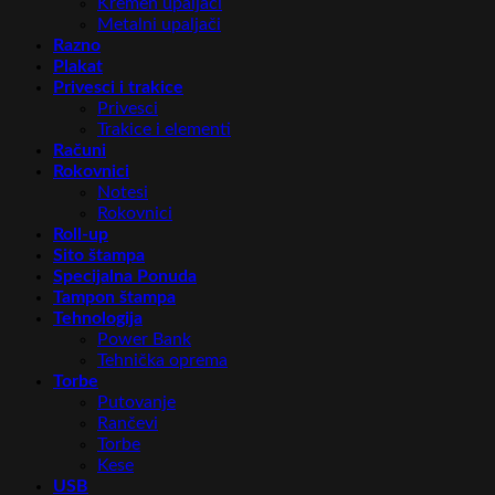
Kremen upaljači
Metalni upaljači
Razno
Plakat
Privesci i trakice
Privesci
Trakice i elementi
Računi
Rokovnici
Notesi
Rokovnici
Roll-up
Sito štampa
Specijalna Ponuda
Tampon štampa
Tehnologija
Power Bank
Tehnička oprema
Torbe
Putovanje
Rančevi
Torbe
Kese
USB