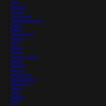
Kese
Kišobrani
Koverte
Kućni setovi
Lasersko graviranje
Lepota
Majice
Memorandum
Markeri
Kese
Olovke
Plakat
Privesci i trakice
Računi
Rokovnici
Roll-up
Sito štampa
Tampon štampa
Tehnologija
Tekstil
Torbe
Upaljači
USB