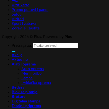
Vez
Vizit karte
Promo pultovi i panoi
Satovi
Vizitari
Sport i zabava
Zdravlje i zaštita
Copyright 2026 ©
Plus
. Powered by
Plus
Pretraga za:
Akcija
Aktuelno
Alati i oprema
Auto oprema
Merni pribor
Lampe
Izviđačka oprema
Bedževi
Blok za pisanje
Brošure
Digitalna štampa
Dizajn i priprema