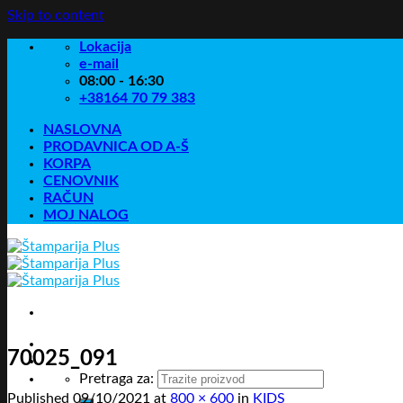
Skip to content
Lokacija
e-mail
08:00 - 16:30
+38164 70 79 383
NASLOVNA
PRODAVNICA OD A-Š
KORPA
CENOVNIK
RAČUN
MOJ NALOG
70025_091
Pretraga za:
Published
09/10/2021
at
800 × 600
in
KIDS