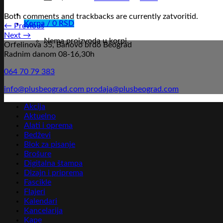
Both comments and trackbacks are currently zatvoritid.
Korpa /
0
RSD
←
Previous
Next
→
Nema proizvoda u korpi.
Orfelinova 35, Banovo brdo Beograd
Radnim danom 08-16,30h
064 70 79 383
info@plusbeograd.com
prodaja@plusbeograd.com
Akcija
Aktuelno
Alati i oprema
Bedževi
Blok za pisanje
Brošure
Digitalna štampa
Dizajn i priprema
Fascikle
Flajeri
Kalendari
Kancelarija
Kape