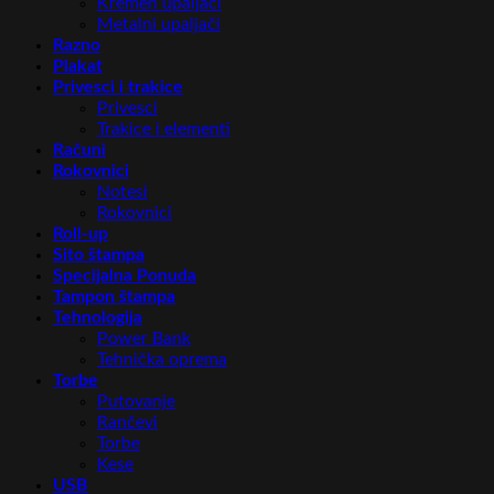
Kremen upaljači
Metalni upaljači
Razno
Plakat
Privesci i trakice
Privesci
Trakice i elementi
Računi
Rokovnici
Notesi
Rokovnici
Roll-up
Sito štampa
Specijalna Ponuda
Tampon štampa
Tehnologija
Power Bank
Tehnička oprema
Torbe
Putovanje
Rančevi
Torbe
Kese
USB