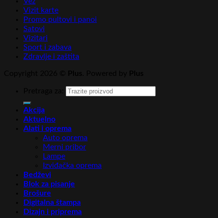
Vez
Vizit karte
Promo pultovi i panoi
Satovi
Vizitari
Sport i zabava
Zdravlje i zaštita
Copyright 2026 ©
Plus
. Powered by
Plus
Pretraga za:
Akcija
Aktuelno
Alati i oprema
Auto oprema
Merni pribor
Lampe
Izviđačka oprema
Bedževi
Blok za pisanje
Brošure
Digitalna štampa
Dizajn i priprema