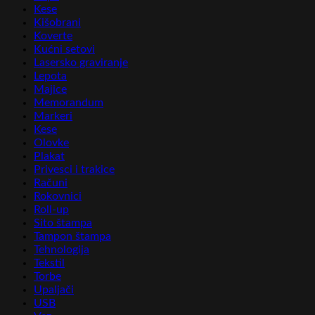
Kese
Kišobrani
Koverte
Kućni setovi
Lasersko graviranje
Lepota
Majice
Memorandum
Markeri
Kese
Olovke
Plakat
Privesci i trakice
Računi
Rokovnici
Roll-up
Sito štampa
Tampon štampa
Tehnologija
Tekstil
Torbe
Upaljači
USB