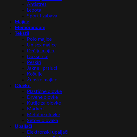
Antistres
Lepota
Sport i zabava
Majice
Memorandum
Tekstil
Polo majice
Unisex majice
Dečije majice
Dukserice
Peškiri
Jakne i prsluci
Košulje
Ženske majice
Olovke
Plastične olovke
Drvene olovke
Kutije za olovke
Markeri
Metalne olovke
Setovi olovaka
Upaljači
Elektronski upaljači