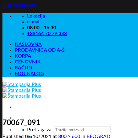
Skip to content
Lokacija
e-mail
08:00 - 16:30
+38164 70 79 383
NASLOVNA
PRODAVNICA OD A-Š
KORPA
CENOVNIK
RAČUN
MOJ NALOG
70067_091
Pretraga za:
Published
09/10/2021
at
800 × 600
in
BEOGRAD