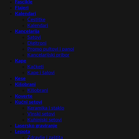
Fascikle
Flajeri
Kalendari
Čestitke
Kalendari
Kancelarija
Satovi
Digitroni
Promo pultovi i panoi
Kancelarijski pribor
Kape
Kačketi
Kape i šalovi
Kese
Kišobrani
Kišobrani
Koverte
Kućni setovi
Keramika i staklo
Vinski setovi
Kuhinjski setovi
Lasersko graviranje
Lepota
Zdravlje i zaštita