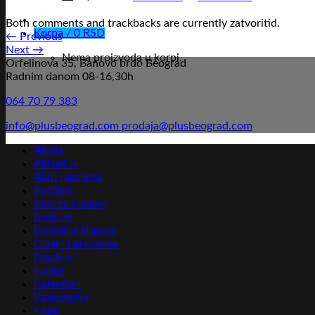
Both comments and trackbacks are currently zatvoritid.
Korpa /
0
RSD
←
Previous
Next
→
Nema proizvoda u korpi.
Orfelinova 35, Banovo brdo Beograd
Radnim danom 08-16,30h
064 70 79 383
info@plusbeograd.com
prodaja@plusbeograd.com
Akcija
Aktuelno
Alati i oprema
Bedževi
Blok za pisanje
Brošure
Digitalna štampa
Dizajn i priprema
Fascikle
Flajeri
Kalendari
Kancelarija
Kape