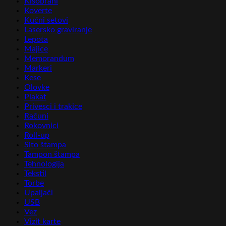
Kišobrani
Koverte
Kućni setovi
Lasersko graviranje
Lepota
Majice
Memorandum
Markeri
Kese
Olovke
Plakat
Privesci i trakice
Računi
Rokovnici
Roll-up
Sito štampa
Tampon štampa
Tehnologija
Tekstil
Torbe
Upaljači
USB
Vez
Vizit karte