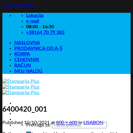
Skip to content
Lokacija
e-mail
08:00 - 16:30
+38164 70 79 383
NASLOVNA
PRODAVNICA OD A-Š
KORPA
CENOVNIK
RAČUN
MOJ NALOG
6400420_001
Published
10/10/2021
at
800 × 600
in
LISABON
Pretraga za: