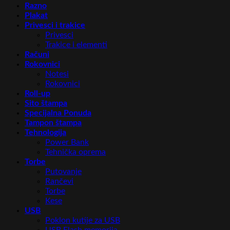
Razno
Plakat
Privesci i trakice
Privesci
Trakice i elementi
Računi
Rokovnici
Notesi
Rokovnici
Roll-up
Sito štampa
Specijalna Ponuda
Tampon štampa
Tehnologija
Power Bank
Tehnička oprema
Torbe
Putovanje
Rančevi
Torbe
Kese
USB
Poklon kutije za USB
USB Flash memorija