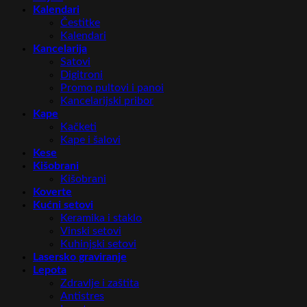
Kalendari
Čestitke
Kalendari
Kancelarija
Satovi
Digitroni
Promo pultovi i panoi
Kancelarijski pribor
Kape
Kačketi
Kape i šalovi
Kese
Kišobrani
Kišobrani
Koverte
Kućni setovi
Keramika i staklo
Vinski setovi
Kuhinjski setovi
Lasersko graviranje
Lepota
Zdravlje i zaštita
Antistres