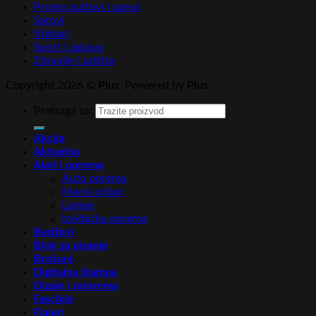
Promo pultovi i panoi
Satovi
Vizitari
Sport i zabava
Zdravlje i zaštita
Copyright 2026 ©
Plus
. Powered by
Plus
Pretraga za:
Akcija
Aktuelno
Alati i oprema
Auto oprema
Merni pribor
Lampe
Izviđačka oprema
Bedževi
Blok za pisanje
Brošure
Digitalna štampa
Dizajn i priprema
Fascikle
Flajeri