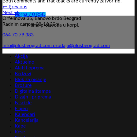
Both comments and trackbacks are currently zatvoritid.
←
Previous
Next
→
Korpa /
0
RSD
Orfelinova 35, Banovo brdo Beograd
Radnim danom 08-16,30h
Nema proizvoda u korpi.
064 70 79 383
info@plusbeograd.com
prodaja@plusbeograd.com
Akcija
Aktuelno
Alati i oprema
Bedževi
Blok za pisanje
Brošure
Digitalna štampa
Dizajn i priprema
Fascikle
Flajeri
Kalendari
Kancelarija
Kape
Kese