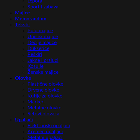
Lepota
Sport i zabava
Majice
Memorandum
Tekstil
Polo majice
Unisex majice
Dečije majice
Dukserice
Peškiri
Jakne i prsluci
Košulje
Ženske majice
Olovke
Plastične olovke
Drvene olovke
Kutije za olovke
Markeri
Metalne olovke
Setovi olovaka
Upaljači
Elektronski upaljači
Kremen upaljači
Metalni upaljači