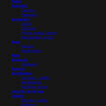
Flajeri
Kalendari
Čestitke
Kalendari
Kancelarija
Satovi
Digitroni
Promo pultovi i panoi
Kancelarijski pribor
Kape
Kačketi
Kape i šalovi
Kese
Kišobrani
Kišobrani
Koverte
Kućni setovi
Keramika i staklo
Vinski setovi
Kuhinjski setovi
Lasersko graviranje
Lepota
Zdravlje i zaštita
Antistres