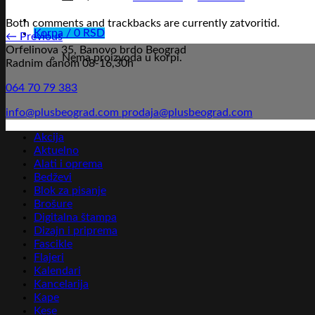
Both comments and trackbacks are currently zatvoritid.
Korpa /
0
RSD
←
Previous
Orfelinova 35, Banovo brdo Beograd
Nema proizvoda u korpi.
Radnim danom 08-16,30h
064 70 79 383
info@plusbeograd.com
prodaja@plusbeograd.com
Akcija
Aktuelno
Alati i oprema
Bedževi
Blok za pisanje
Brošure
Digitalna štampa
Dizajn i priprema
Fascikle
Flajeri
Kalendari
Kancelarija
Kape
Kese