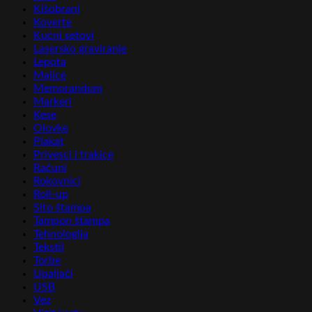
Kišobrani
Koverte
Kućni setovi
Lasersko graviranje
Lepota
Majice
Memorandum
Markeri
Kese
Olovke
Plakat
Privesci i trakice
Računi
Rokovnici
Roll-up
Sito štampa
Tampon štampa
Tehnologija
Tekstil
Torbe
Upaljači
USB
Vez