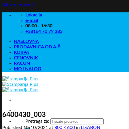
Skip to content
Lokacija
e-mail
08:00 - 16:30
+38164 70 79 383
NASLOVNA
PRODAVNICA OD A-Š
KORPA
CENOVNIK
RAČUN
MOJ NALOG
6400430_003
Pretraga za:
Published
10/10/2021
at
800 × 600
in
LISABON