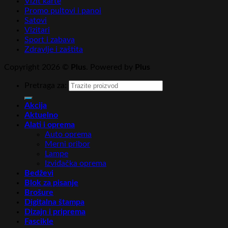
Vizit karte
Promo pultovi i panoi
Satovi
Vizitari
Sport i zabava
Zdravlje i zaštita
Copyright 2026 ©
Plus
. Powered by
Plus
Pretraga za:
Akcija
Aktuelno
Alati i oprema
Auto oprema
Merni pribor
Lampe
Izviđačka oprema
Bedževi
Blok za pisanje
Brošure
Digitalna štampa
Dizajn i priprema
Fascikle