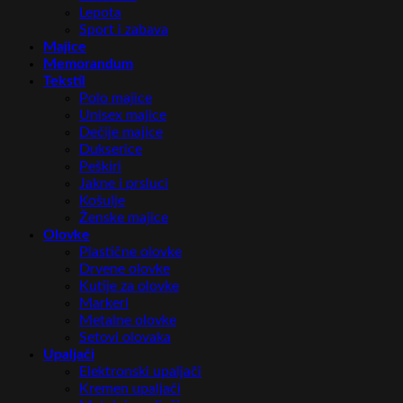
Lepota
Sport i zabava
Majice
Memorandum
Tekstil
Polo majice
Unisex majice
Dečije majice
Dukserice
Peškiri
Jakne i prsluci
Košulje
Ženske majice
Olovke
Plastične olovke
Drvene olovke
Kutije za olovke
Markeri
Metalne olovke
Setovi olovaka
Upaljači
Elektronski upaljači
Kremen upaljači