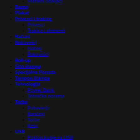
Metalni upaljači
Razno
Plakat
Privesci i trakice
Privesci
Trakice i elementi
Računi
Rokovnici
Notesi
Rokovnici
Roll-up
Sito štampa
Specijalna Ponuda
Tampon štampa
Tehnologija
Power Bank
Tehnička oprema
Torbe
Putovanje
Rančevi
Torbe
Kese
USB
Poklon kutije za USB