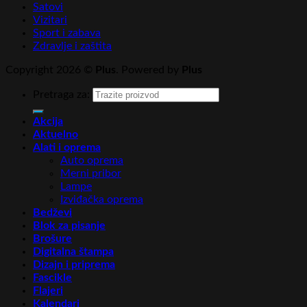
Satovi
Vizitari
Sport i zabava
Zdravlje i zaštita
Copyright 2026 ©
Plus
. Powered by
Plus
Pretraga za:
Akcija
Aktuelno
Alati i oprema
Auto oprema
Merni pribor
Lampe
Izviđačka oprema
Bedževi
Blok za pisanje
Brošure
Digitalna štampa
Dizajn i priprema
Fascikle
Flajeri
Kalendari