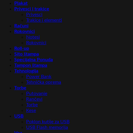
Plakat
Privesci i trakice
Privesci
Trakice i elementi
Računi
Rokovnici
Notesi
Rokovnici
Roll-up
Sito štampa
Specijalna Ponuda
Tampon štampa
Tehnologija
Power Bank
Tehnička oprema
Torbe
Putovanje
Rančevi
Torbe
Kese
USB
Poklon kutije za USB
USB Flash memorija
Vez