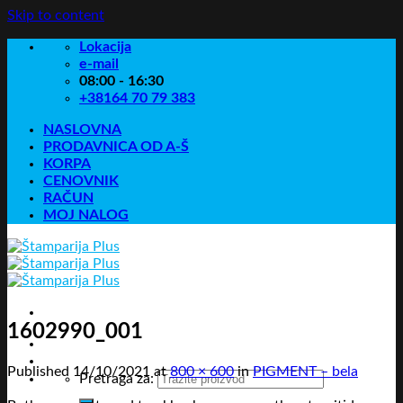
Skip to content
Lokacija
e-mail
08:00 - 16:30
+38164 70 79 383
NASLOVNA
PRODAVNICA OD A-Š
KORPA
CENOVNIK
RAČUN
MOJ NALOG
1602990_001
Published
14/10/2021
at
800 × 600
in
PIGMENT – bela
Pretraga za: