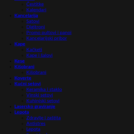
Čestitke
Kalendari
Kancelarija
Satovi
Digitroni
Promo pultovi i panoi
Kancelarijski pribor
Kape
Kačketi
Kape i šalovi
Kese
Kišobrani
Kišobrani
Koverte
Kućni setovi
Keramika i staklo
Vinski setovi
Kuhinjski setovi
Lasersko graviranje
Lepota
Zdravlje i zaštita
Antistres
Lepota