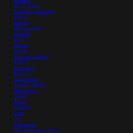
Koverte
Kućni setovi
Lasersko graviranje
Lepota
Majice
Memorandum
Markeri
Kese
Olovke
Plakat
Privesci i trakice
Računi
Rokovnici
Roll-up
Sito štampa
Tampon štampa
Tehnologija
Tekstil
Torbe
Upaljači
USB
Vez
Vizit karte
Promo pultovi i panoi