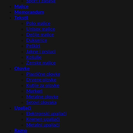
Sport i zabava
Majice
Memorandum
Tekstil
Polo majice
Unisex majice
Dečije majice
Dukserice
Peškiri
Jakne i prsluci
Košulje
Ženske majice
Olovke
Plastične olovke
Drvene olovke
Kutije za olovke
Markeri
Metalne olovke
Setovi olovaka
Upaljači
Elektronski upaljači
Kremen upaljači
Metalni upaljači
Razno