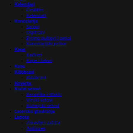
Kalendari
Čestitke
Kalendari
Kancelarija
Satovi
Digitroni
Promo pultovi i panoi
Kancelarijski pribor
Kape
Kačketi
Kape i šalovi
Kese
Kišobrani
Kišobrani
Koverte
Kućni setovi
Keramika i staklo
Vinski setovi
Kuhinjski setovi
Lasersko graviranje
Lepota
Zdravlje i zaštita
Antistres