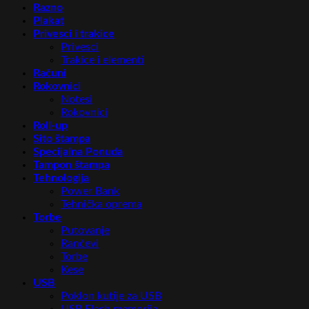
Razno
Plakat
Privesci i trakice
Privesci
Trakice i elementi
Računi
Rokovnici
Notesi
Rokovnici
Roll-up
Sito štampa
Specijalna Ponuda
Tampon štampa
Tehnologija
Power Bank
Tehnička oprema
Torbe
Putovanje
Rančevi
Torbe
Kese
USB
Poklon kutije za USB
USB Flash memorija