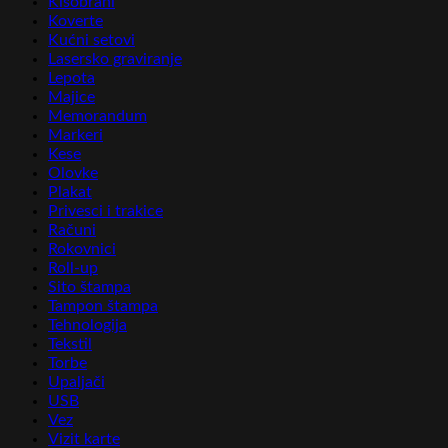
Kišobrani
Koverte
Kućni setovi
Lasersko graviranje
Lepota
Majice
Memorandum
Markeri
Kese
Olovke
Plakat
Privesci i trakice
Računi
Rokovnici
Roll-up
Sito štampa
Tampon štampa
Tehnologija
Tekstil
Torbe
Upaljači
USB
Vez
Vizit karte