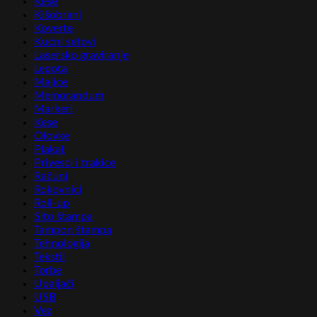
Kese
Kišobrani
Koverte
Kućni setovi
Lasersko graviranje
Lepota
Majice
Memorandum
Markeri
Kese
Olovke
Plakat
Privesci i trakice
Računi
Rokovnici
Roll-up
Sito štampa
Tampon štampa
Tehnologija
Tekstil
Torbe
Upaljači
USB
Vez