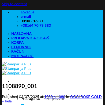
Skip to content
Lokacija
e-mail
08:00 - 16:30
+38164 70 79 383
NASLOVNA
PRODAVNICA OD A-Š
KORPA
CENOVNIK
RAČUN
MOJ NALOG
1108890_001
Published
02/07/2025
at
1080 × 1080
in
OGGI ROSE GOLD
Pretraga za:
– bela