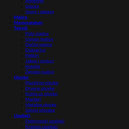
Antistres
Lepota
Sport i zabava
Majice
Memorandum
Tekstil
Polo majice
Unisex majice
Dečije majice
Dukserice
Peškiri
Jakne i prsluci
Košulje
Ženske majice
Olovke
Plastične olovke
Drvene olovke
Kutije za olovke
Markeri
Metalne olovke
Setovi olovaka
Upaljači
Elektronski upaljači
Kremen upaljači