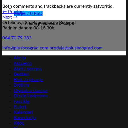
Both comments and trackbacks are currently zatvoritid.
←
Previous
Korpa /
0
RSD
Next
→
Orfelinova 35, Banovo brdo Beograd
Nema proizvoda u korpi.
Radnim danom 08-16,30h
064 70 79 383
info@plusbeograd.com
prodaja@plusbeograd.com
Akcija
Aktuelno
Alati i oprema
Bedževi
Blok za pisanje
Brošure
Digitalna štampa
Dizajn i priprema
Fascikle
Flajeri
Kalendari
Kancelarija
Kape