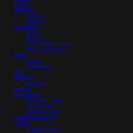
Flajeri
Kalendari
Čestitke
Kalendari
Kancelarija
Satovi
Digitroni
Promo pultovi i panoi
Kancelarijski pribor
Kape
Kačketi
Kape i šalovi
Kese
Kišobrani
Kišobrani
Koverte
Kućni setovi
Keramika i staklo
Vinski setovi
Kuhinjski setovi
Lasersko graviranje
Lepota
Zdravlje i zaštita