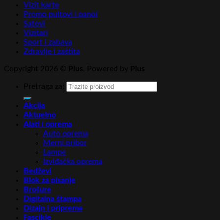
Vizit karte
Promo pultovi i panoi
Satovi
Vizitari
Sport i zabava
Zdravlje i zaštita
Copyright 2026 ©
Plus
. Powered by
Plus
Pretraga za:
Akcija
Aktuelno
Alati i oprema
Auto oprema
Merni pribor
Lampe
Izviđačka oprema
Bedževi
Blok za pisanje
Brošure
Digitalna štampa
Dizajn i priprema
Fascikle