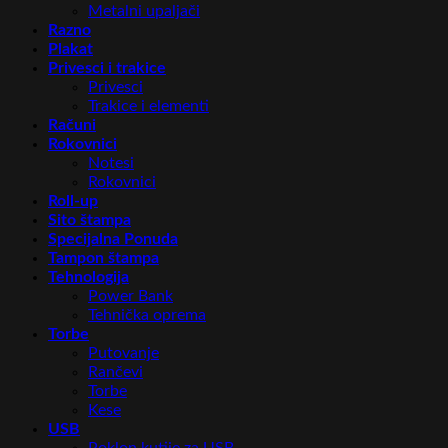
Metalni upaljači
Razno
Plakat
Privesci i trakice
Privesci
Trakice i elementi
Računi
Rokovnici
Notesi
Rokovnici
Roll-up
Sito štampa
Specijalna Ponuda
Tampon štampa
Tehnologija
Power Bank
Tehnička oprema
Torbe
Putovanje
Rančevi
Torbe
Kese
USB
Poklon kutije za USB