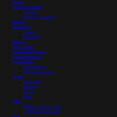
Plakat
Privesci i trakice
Privesci
Trakice i elementi
Računi
Rokovnici
Notesi
Rokovnici
Roll-up
Sito štampa
Specijalna Ponuda
Tampon štampa
Tehnologija
Power Bank
Tehnička oprema
Torbe
Putovanje
Rančevi
Torbe
Kese
USB
Poklon kutije za USB
USB Flash memorija
Vez