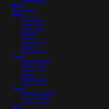
Sport i zabava
Majice
Memorandum
Tekstil
Polo majice
Unisex majice
Dečije majice
Dukserice
Peškiri
Jakne i prsluci
Košulje
Ženske majice
Olovke
Plastične olovke
Drvene olovke
Kutije za olovke
Markeri
Metalne olovke
Setovi olovaka
Upaljači
Elektronski upaljači
Kremen upaljači
Metalni upaljači
Razno