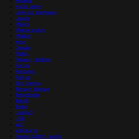
Koverte
Kućni setovi
Lasersko graviranje
Lepota
Majice
Memorandum
Markeri
Kese
Olovke
Plakat
Privesci i trakice
Računi
Rokovnici
Roll-up
Sito štampa
Tampon štampa
Tehnologija
Tekstil
Torbe
Upaljači
USB
Vez
Vizit karte
Promo pultovi i panoi