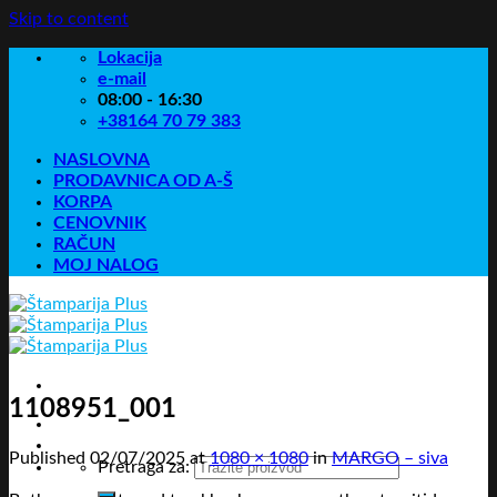
Skip to content
Lokacija
e-mail
08:00 - 16:30
+38164 70 79 383
NASLOVNA
PRODAVNICA OD A-Š
KORPA
CENOVNIK
RAČUN
MOJ NALOG
1108951_001
Published
02/07/2025
at
1080 × 1080
in
MARGO – siva
Pretraga za: