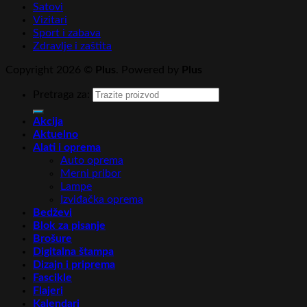
Satovi
Vizitari
Sport i zabava
Zdravlje i zaštita
Copyright 2026 ©
Plus
. Powered by
Plus
Pretraga za:
Akcija
Aktuelno
Alati i oprema
Auto oprema
Merni pribor
Lampe
Izviđačka oprema
Bedževi
Blok za pisanje
Brošure
Digitalna štampa
Dizajn i priprema
Fascikle
Flajeri
Kalendari