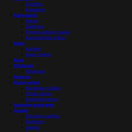
Čestitke
Kalendari
Kancelarija
Satovi
Digitroni
Promo pultovi i panoi
Kancelarijski pribor
Kape
Kačketi
Kape i šalovi
Kese
Kišobrani
Kišobrani
Koverte
Kućni setovi
Keramika i staklo
Vinski setovi
Kuhinjski setovi
Lasersko graviranje
Lepota
Zdravlje i zaštita
Antistres
Lepota