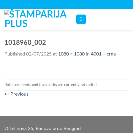
Skip
to
content
1018960_002
Published
02/07/2025
at
1080 × 1080
in
4001 – crna
Both comments and trackbacks are currently zatvoritid.
←
Previous
Orfelinova 35, Banovo brdo Beograd