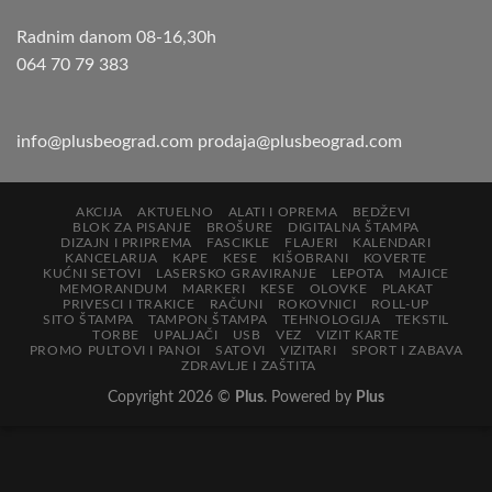
Radnim danom 08-16,30h
064 70 79 383
info@plusbeograd.com
prodaja@plusbeograd.com
AKCIJA
AKTUELNO
ALATI I OPREMA
BEDŽEVI
BLOK ZA PISANJE
BROŠURE
DIGITALNA ŠTAMPA
DIZAJN I PRIPREMA
FASCIKLE
FLAJERI
KALENDARI
KANCELARIJA
KAPE
KESE
KIŠOBRANI
KOVERTE
KUĆNI SETOVI
LASERSKO GRAVIRANJE
LEPOTA
MAJICE
MEMORANDUM
MARKERI
KESE
OLOVKE
PLAKAT
PRIVESCI I TRAKICE
RAČUNI
ROKOVNICI
ROLL-UP
SITO ŠTAMPA
TAMPON ŠTAMPA
TEHNOLOGIJA
TEKSTIL
TORBE
UPALJAČI
USB
VEZ
VIZIT KARTE
PROMO PULTOVI I PANOI
SATOVI
VIZITARI
SPORT I ZABAVA
ZDRAVLJE I ZAŠTITA
Copyright 2026 ©
Plus
. Powered by
Plus