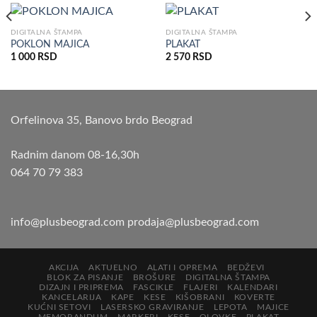
DIGITALNA ŠTAMPA
DIGITALNA ŠTAMPA
POKLON MAJICA
PLAKAT
1 000
RSD
2 570
RSD
Orfelinova 35, Banovo brdo Beograd
Radnim danom 08-16,30h
064 70 79 383
info@plusbeograd.com
prodaja@plusbeograd.com
AKCIJA
AKTUELNO
ALATI I OPREMA
BEDŽEVI
BLOK ZA PISANJE
BROŠURE
DIGITALNA ŠTAMPA
DIZAJN I PRIPREMA
FASCIKLE
FLAJERI
KALENDARI
KANCELARIJA
KAPE
KESE
KIŠOBRANI
KOVERTE
KUĆNI SETOVI
LASERSKO GRAVIRANJE
LEPOTA
MAJICE
MEMORANDUM
MARKERI
KESE
OLOVKE
PLAKAT