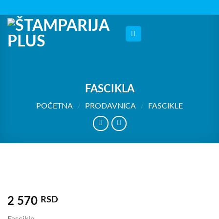
Skip
to
content
FASCIKLA
POČETNA
/
PRODAVNICA
/
FASCIKLE
2 570
RSD
Fascikle