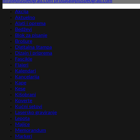
info@plusbeograd.com
prodaja@plusbeograd.com
Akcija
Aktuelno
Alati i oprema
Bedževi
Blok za pisanje
Brošure
Digitalna štampa
Dizajn i priprema
Fascikle
Flajeri
Kalendari
Kancelarija
Kape
Kese
Kišobrani
Koverte
Kućni setovi
Lasersko graviranje
Lepota
Majice
Memorandum
Markeri