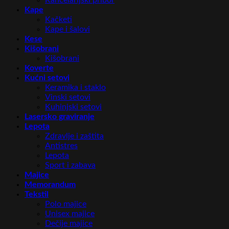
Kancelarijski pribor
Kape
Kačketi
Kape i šalovi
Kese
Kišobrani
Kišobrani
Koverte
Kućni setovi
Keramika i staklo
Vinski setovi
Kuhinjski setovi
Lasersko graviranje
Lepota
Zdravlje i zaštita
Antistres
Lepota
Sport i zabava
Majice
Memorandum
Tekstil
Polo majice
Unisex majice
Dečije majice