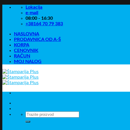
Skip
Lokacija
to
e-mail
content
08:00 - 16:30
+38164 70 79 383
NASLOVNA
PRODAVNICA OD A-Š
KORPA
CENOVNIK
RAČUN
MOJ NALOG
Pretraga
za: