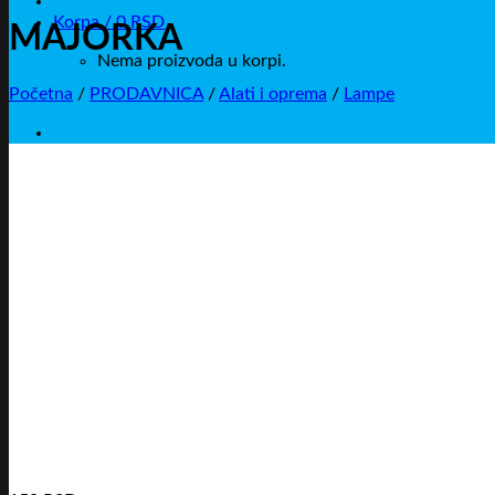
Korpa /
0
RSD
MAJORKA
Nema proizvoda u korpi.
Početna
/
PRODAVNICA
/
Alati i oprema
/
Lampe