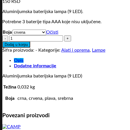
150
RSD
Aluminijumska baterijska lampa (9 LED).
Potrebne 3 baterije tipa AAA koje nisu uključene.
Boja
Očisti
MAJORKA
količina
Dodaj u korpu
Šifra proizvoda:
-
Kategorije:
Alati i oprema
,
Lampe
Opis
Dodatne informacije
Aluminijumska baterijska lampa (9 LED)
Težina
0,032 kg
Boja
crna, crvena, plava, srebrna
Povezani proizvodi