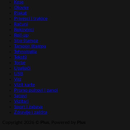
Kese
Olovke
Plakat
Privesci i trakice
Računi
Rokovnici
Roll-up
Sito štampa
Tampon štampa
Tehnologija
Tekstil
Torbe
Upaljači
USB
Vez
Vizit karte
Promo pultovi i panoi
Satovi
Vizitari
Sport i zabava
Zdravlje i zaštita
Copyright 2026 ©
Plus
. Powered by
Plus