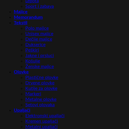
Lepota
Sport i zabava
Majice
Memorandum
Tekstil
Polo majice
Unisex majice
Dečije majice
Dukserice
Peškiri
Jakne i prsluci
Košulje
Ženske majice
Olovke
Plastične olovke
Drvene olovke
Kutije za olovke
Markeri
Metalne olovke
Setovi olovaka
Upaljači
Elektronski upaljači
Kremen upaljači
Metalni upaljači