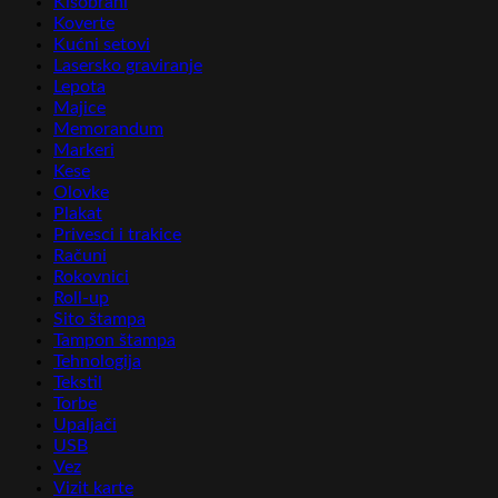
Kišobrani
Koverte
Kućni setovi
Lasersko graviranje
Lepota
Majice
Memorandum
Markeri
Kese
Olovke
Plakat
Privesci i trakice
Računi
Rokovnici
Roll-up
Sito štampa
Tampon štampa
Tehnologija
Tekstil
Torbe
Upaljači
USB
Vez
Vizit karte