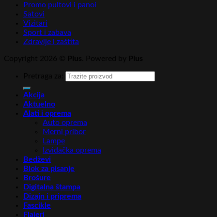
Promo pultovi i panoi
Satovi
Vizitari
Sport i zabava
Zdravlje i zaštita
Copyright 2026 ©
Plus
. Powered by
Plus
Pretraga za:
Akcija
Aktuelno
Alati i oprema
Auto oprema
Merni pribor
Lampe
Izviđačka oprema
Bedževi
Blok za pisanje
Brošure
Digitalna štampa
Dizajn i priprema
Fascikle
Flajeri