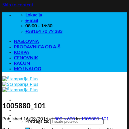
Skip to content
Lokacija
e-mail
08:00 - 16:30
+38164 70 79 383
NASLOVNA
PRODAVNICA OD A-Š
KORPA
CENOVNIK
RAČUN
MOJ NALOG
1005880_101
Published
16/09/2016
at
800 × 600
in
1005880_101
Pretraga za: