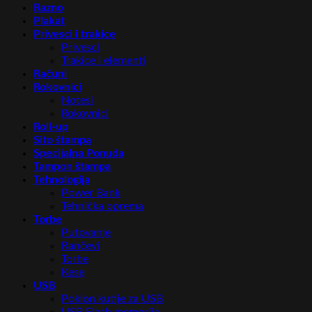
Razno
Plakat
Privesci i trakice
Privesci
Trakice i elementi
Računi
Rokovnici
Notesi
Rokovnici
Roll-up
Sito štampa
Specijalna Ponuda
Tampon štampa
Tehnologija
Power Bank
Tehnička oprema
Torbe
Putovanje
Rančevi
Torbe
Kese
USB
Poklon kutije za USB
USB Flash memorija