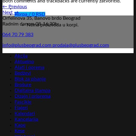
Both comments and trackbacks are currently zatvoritid.
←
Previous
Next
→
Korpa /
0
RSD
Orfelinova 35, Banovo brdo Beograd
Radnim danom 08-16,30h
Nema proizvoda u korpi.
064 70 79 383
info@plusbeograd.com
prodaja@plusbeograd.com
Akcija
Aktuelno
Alati i oprema
Bedževi
Blok za pisanje
Brošure
Digitalna štampa
Dizajn i priprema
Fascikle
Flajeri
Kalendari
Kancelarija
Kape
Kese