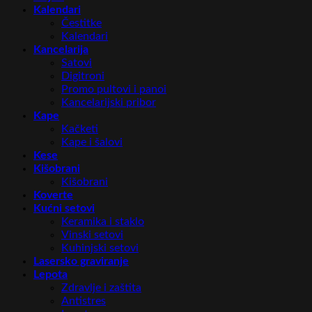
Kalendari
Čestitke
Kalendari
Kancelarija
Satovi
Digitroni
Promo pultovi i panoi
Kancelarijski pribor
Kape
Kačketi
Kape i šalovi
Kese
Kišobrani
Kišobrani
Koverte
Kućni setovi
Keramika i staklo
Vinski setovi
Kuhinjski setovi
Lasersko graviranje
Lepota
Zdravlje i zaštita
Antistres