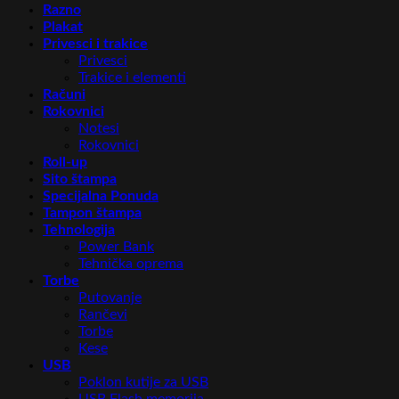
Razno
Plakat
Privesci i trakice
Privesci
Trakice i elementi
Računi
Rokovnici
Notesi
Rokovnici
Roll-up
Sito štampa
Specijalna Ponuda
Tampon štampa
Tehnologija
Power Bank
Tehnička oprema
Torbe
Putovanje
Rančevi
Torbe
Kese
USB
Poklon kutije za USB
USB Flash memorija