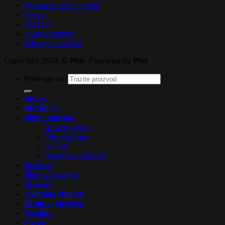
Promo pultovi i panoi
Satovi
Vizitari
Sport i zabava
Zdravlje i zaštita
Copyright 2026 ©
Plus
. Powered by
Plus
Pretraga za:
Akcija
Aktuelno
Alati i oprema
Auto oprema
Merni pribor
Lampe
Izviđačka oprema
Bedževi
Blok za pisanje
Brošure
Digitalna štampa
Dizajn i priprema
Fascikle
Flajeri