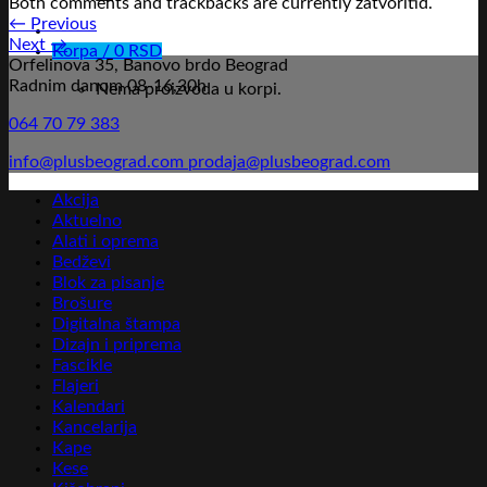
Both comments and trackbacks are currently zatvoritid.
←
Previous
Next
→
Korpa /
0
RSD
Orfelinova 35, Banovo brdo Beograd
Radnim danom 08-16,30h
Nema proizvoda u korpi.
064 70 79 383
info@plusbeograd.com
prodaja@plusbeograd.com
Akcija
Aktuelno
Alati i oprema
Bedževi
Blok za pisanje
Brošure
Digitalna štampa
Dizajn i priprema
Fascikle
Flajeri
Kalendari
Kancelarija
Kape
Kese