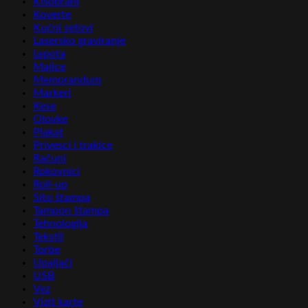
Kišobrani
Koverte
Kućni setovi
Lasersko graviranje
Lepota
Majice
Memorandum
Markeri
Kese
Olovke
Plakat
Privesci i trakice
Računi
Rokovnici
Roll-up
Sito štampa
Tampon štampa
Tehnologija
Tekstil
Torbe
Upaljači
USB
Vez
Vizit karte