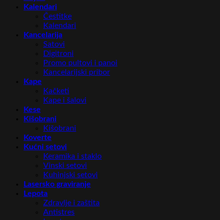
Kalendari
Čestitke
Kalendari
Kancelarija
Satovi
Digitroni
Promo pultovi i panoi
Kancelarijski pribor
Kape
Kačketi
Kape i šalovi
Kese
Kišobrani
Kišobrani
Koverte
Kućni setovi
Keramika i staklo
Vinski setovi
Kuhinjski setovi
Lasersko graviranje
Lepota
Zdravlje i zaštita
Antistres