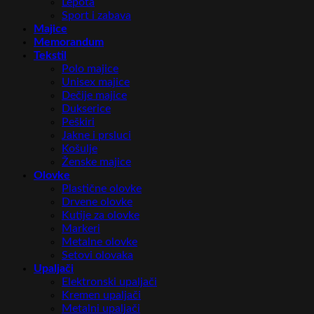
Lepota
Sport i zabava
Majice
Memorandum
Tekstil
Polo majice
Unisex majice
Dečije majice
Dukserice
Peškiri
Jakne i prsluci
Košulje
Ženske majice
Olovke
Plastične olovke
Drvene olovke
Kutije za olovke
Markeri
Metalne olovke
Setovi olovaka
Upaljači
Elektronski upaljači
Kremen upaljači
Metalni upaljači