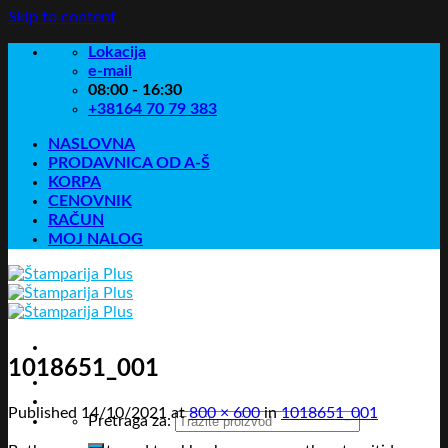
Skip to content
Lokacija
e-mail
08:00 - 16:30
+38164 70 79 383
NASLOVNA
PRODAVNICA OD A-Š
KORPA
CENOVNIK
RAČUN
MOJ NALOG
1018651_001
Published
14/10/2021
at
800 × 600
in
1018651_001
Pretraga za: