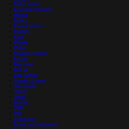
Kućni setovi
Lasersko graviranje
Lepota
Majice
Memorandum
Markeri
Kese
Olovke
Plakat
Privesci i trakice
Računi
Rokovnici
Roll-up
Sito štampa
Tampon štampa
Tehnologija
Tekstil
Torbe
Upaljači
USB
Vez
Vizit karte
Promo pultovi i panoi