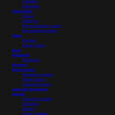
Čestitke
Kalendari
Kancelarija
Satovi
Digitroni
Promo pultovi i panoi
Kancelarijski pribor
Kape
Kačketi
Kape i šalovi
Kese
Kišobrani
Kišobrani
Koverte
Kućni setovi
Keramika i staklo
Vinski setovi
Kuhinjski setovi
Lasersko graviranje
Lepota
Zdravlje i zaštita
Antistres
Lepota
Sport i zabava