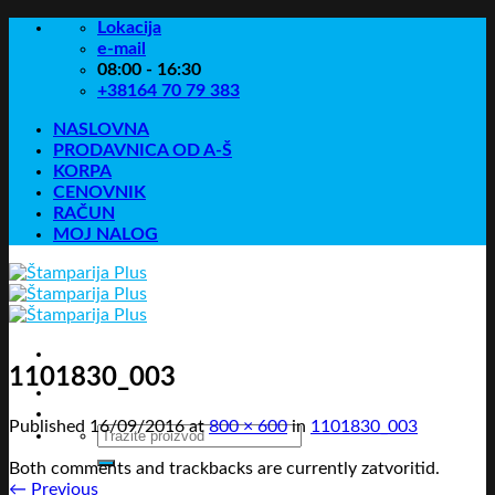
Skip
Lokacija
to
e-mail
content
08:00 - 16:30
+38164 70 79 383
NASLOVNA
PRODAVNICA OD A-Š
KORPA
CENOVNIK
RAČUN
MOJ NALOG
1101830_003
Published
16/09/2016
at
800 × 600
in
1101830_003
Pretraga
za:
Both comments and trackbacks are currently zatvoritid.
←
Previous