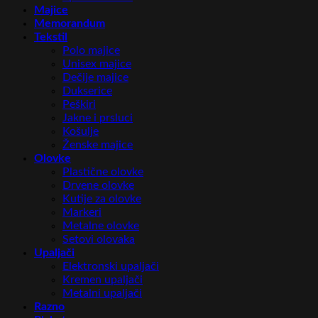
Majice
Memorandum
Tekstil
Polo majice
Unisex majice
Dečije majice
Dukserice
Peškiri
Jakne i prsluci
Košulje
Ženske majice
Olovke
Plastične olovke
Drvene olovke
Kutije za olovke
Markeri
Metalne olovke
Setovi olovaka
Upaljači
Elektronski upaljači
Kremen upaljači
Metalni upaljači
Razno