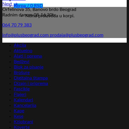
Next
→
Korpa /
0
RSD
Orfelinova 35, Banovo brdo Beograd
Radnim danom 08-16,30h
Nema proizvoda u korpi.
064 70 79 383
info@plusbeograd.com
prodaja@plusbeograd.com
Akcija
Aktuelno
Alati i oprema
Bedževi
Blok za pisanje
Brošure
Digitalna štampa
Dizajn i priprema
Fascikle
Flajeri
Kalendari
Kancelarija
Kape
Kese
Kišobrani
Koverte