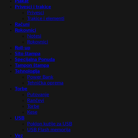
Plakat
Privesci i trakice
Privesci
Trakice i elementi
Računi
Rokovnici
Notesi
Rokovnici
Roll-up
Sito štampa
Specijalna Ponuda
Tampon štampa
Tehnologija
Power Bank
Tehnička oprema
Torbe
Putovanje
Rančevi
Torbe
Kese
USB
Poklon kutije za USB
USB Flash memorija
Vez