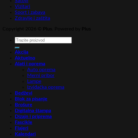
Satovi
Vizitari
Sport i zabava
Zdravlje i zaštita
Copyright 2026 ©
Plus
. Powered by
Plus
Pretraga
za:
Akcija
Aktuelno
Alati i oprema
Auto oprema
Merni pribor
Lampe
Izviđačka oprema
Bedževi
Blok za pisanje
Brošure
Digitalna štampa
Dizajn i priprema
Fascikle
Flajeri
Kalendari