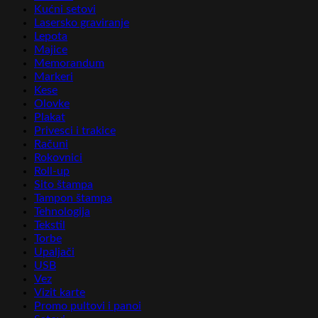
Kućni setovi
Lasersko graviranje
Lepota
Majice
Memorandum
Markeri
Kese
Olovke
Plakat
Privesci i trakice
Računi
Rokovnici
Roll-up
Sito štampa
Tampon štampa
Tehnologija
Tekstil
Torbe
Upaljači
USB
Vez
Vizit karte
Promo pultovi i panoi