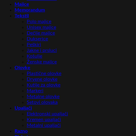
Majice
Memorandum
Tekstil
Polo majice
Unisex majice
Dečije majice
Dukserice
Peškiri
Jakne i prsluci
Košulje
Ženske majice
Olovke
Plastične olovke
Drvene olovke
Kutije za olovke
Markeri
Metalne olovke
Setovi olovaka
Upaljači
Elektronski upaljači
Kremen upaljači
Metalni upaljači
Razno