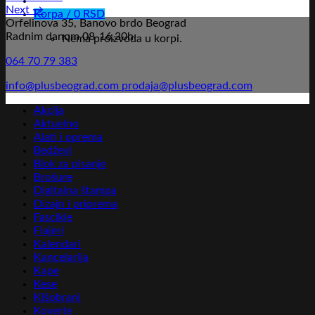
Next
→
Korpa /
0
RSD
Orfelinova 35, Banovo brdo Beograd
Radnim danom 08-16,30h
Nema proizvoda u korpi.
064 70 79 383
info@plusbeograd.com
prodaja@plusbeograd.com
Akcija
Aktuelno
Alati i oprema
Bedževi
Blok za pisanje
Brošure
Digitalna štampa
Dizajn i priprema
Fascikle
Flajeri
Kalendari
Kancelarija
Kape
Kese
Kišobrani
Koverte