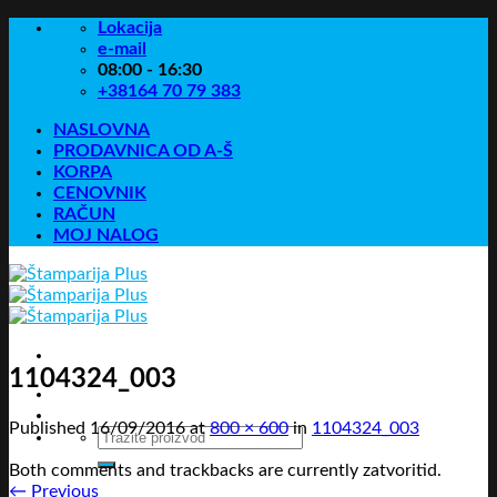
Skip
Lokacija
to
e-mail
content
08:00 - 16:30
+38164 70 79 383
NASLOVNA
PRODAVNICA OD A-Š
KORPA
CENOVNIK
RAČUN
MOJ NALOG
1104324_003
Published
16/09/2016
at
800 × 600
in
1104324_003
Pretraga
za:
Both comments and trackbacks are currently zatvoritid.
←
Previous