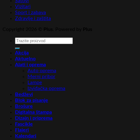
Satovi
Vizitari
Sport i zabava
Zdravlje i zaštita
Copyright 2026 ©
Plus
. Powered by
Plus
Pretraga
za:
Akcija
Aktuelno
Alati i oprema
Auto oprema
Merni pribor
Lampe
Izviđačka oprema
Bedževi
Blok za pisanje
Brošure
Digitalna štampa
Dizajn i priprema
Fascikle
Flajeri
Kalendari