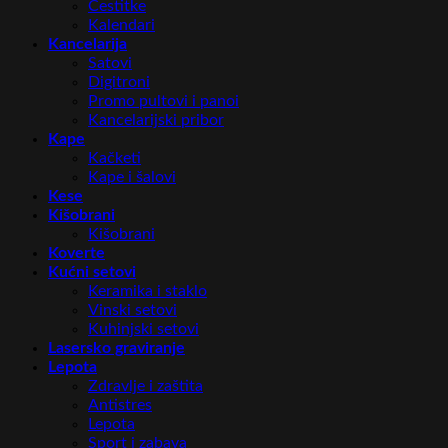
Čestitke
Kalendari
Kancelarija
Satovi
Digitroni
Promo pultovi i panoi
Kancelarijski pribor
Kape
Kačketi
Kape i šalovi
Kese
Kišobrani
Kišobrani
Koverte
Kućni setovi
Keramika i staklo
Vinski setovi
Kuhinjski setovi
Lasersko graviranje
Lepota
Zdravlje i zaštita
Antistres
Lepota
Sport i zabava