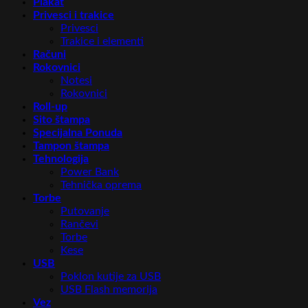
Plakat
Privesci i trakice
Privesci
Trakice i elementi
Računi
Rokovnici
Notesi
Rokovnici
Roll-up
Sito štampa
Specijalna Ponuda
Tampon štampa
Tehnologija
Power Bank
Tehnička oprema
Torbe
Putovanje
Rančevi
Torbe
Kese
USB
Poklon kutije za USB
USB Flash memorija
Vez