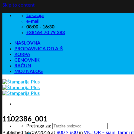
Skip to content
Lokacija
e-mail
08:00 - 16:30
+38164 70 79 383
NASLOVNA
PRODAVNICA OD A-Š
KORPA
CENOVNIK
RAČUN
MOJ NALOG
1102386_001
Pretraga za:
Published
16/09/2016
at
800 × 600
in
VICTOR – sjajni tamni m