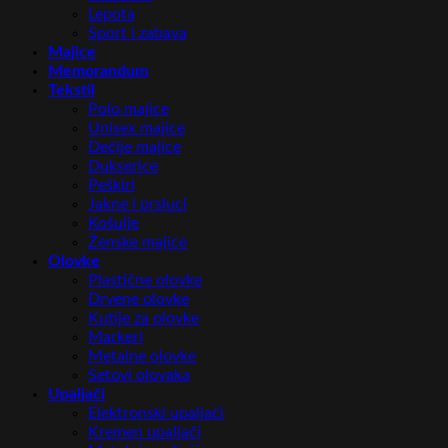
Lepota
Sport i zabava
Majice
Memorandum
Tekstil
Polo majice
Unisex majice
Dečije majice
Dukserice
Peškiri
Jakne i prsluci
Košulje
Ženske majice
Olovke
Plastične olovke
Drvene olovke
Kutije za olovke
Markeri
Metalne olovke
Setovi olovaka
Upaljači
Elektronski upaljači
Kremen upaljači