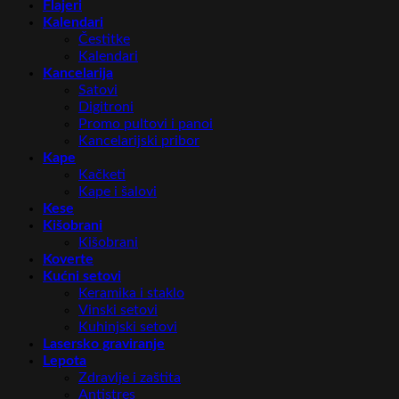
Flajeri
Kalendari
Čestitke
Kalendari
Kancelarija
Satovi
Digitroni
Promo pultovi i panoi
Kancelarijski pribor
Kape
Kačketi
Kape i šalovi
Kese
Kišobrani
Kišobrani
Koverte
Kućni setovi
Keramika i staklo
Vinski setovi
Kuhinjski setovi
Lasersko graviranje
Lepota
Zdravlje i zaštita
Antistres