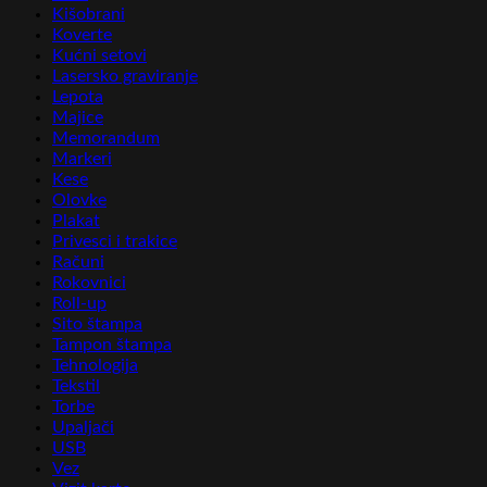
Kišobrani
Koverte
Kućni setovi
Lasersko graviranje
Lepota
Majice
Memorandum
Markeri
Kese
Olovke
Plakat
Privesci i trakice
Računi
Rokovnici
Roll-up
Sito štampa
Tampon štampa
Tehnologija
Tekstil
Torbe
Upaljači
USB
Vez