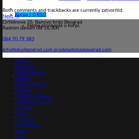
Both comments and trackbacks are currently zatvoritid.
Korpa /
0
RSD
Next
→
Orfelinova 35, Banovo brdo Beograd
Nema proizvoda u korpi.
Radnim danom 08-16,30h
064 70 79 383
info@plusbeograd.com
prodaja@plusbeograd.com
Akcija
Aktuelno
Alati i oprema
Bedževi
Blok za pisanje
Brošure
Digitalna štampa
Dizajn i priprema
Fascikle
Flajeri
Kalendari
Kancelarija
Kape
Kese