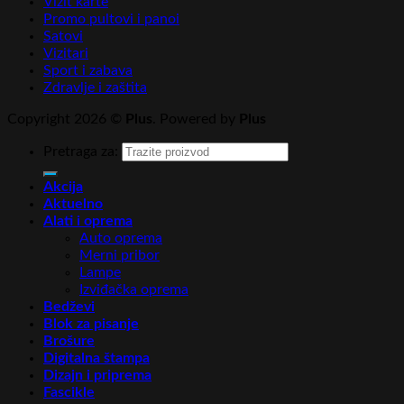
Vizit karte
Promo pultovi i panoi
Satovi
Vizitari
Sport i zabava
Zdravlje i zaštita
Copyright 2026 ©
Plus
. Powered by
Plus
Pretraga za:
Akcija
Aktuelno
Alati i oprema
Auto oprema
Merni pribor
Lampe
Izviđačka oprema
Bedževi
Blok za pisanje
Brošure
Digitalna štampa
Dizajn i priprema
Fascikle