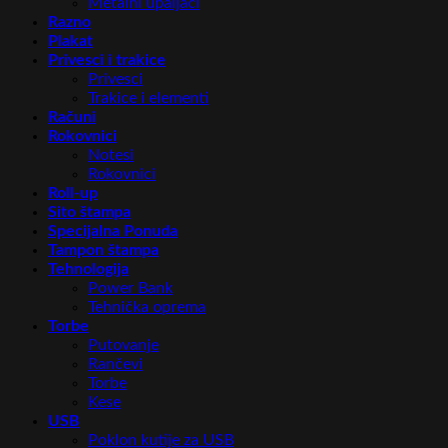
Metalni upaljači
Razno
Plakat
Privesci i trakice
Privesci
Trakice i elementi
Računi
Rokovnici
Notesi
Rokovnici
Roll-up
Sito štampa
Specijalna Ponuda
Tampon štampa
Tehnologija
Power Bank
Tehnička oprema
Torbe
Putovanje
Rančevi
Torbe
Kese
USB
Poklon kutije za USB