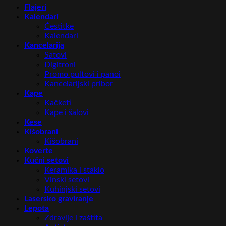
Flajeri
Kalendari
Čestitke
Kalendari
Kancelarija
Satovi
Digitroni
Promo pultovi i panoi
Kancelarijski pribor
Kape
Kačketi
Kape i šalovi
Kese
Kišobrani
Kišobrani
Koverte
Kućni setovi
Keramika i staklo
Vinski setovi
Kuhinjski setovi
Lasersko graviranje
Lepota
Zdravlje i zaštita