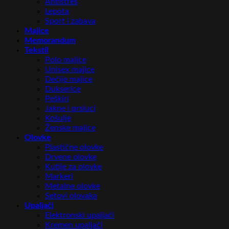
Antistres
Lepota
Sport i zabava
Majice
Memorandum
Tekstil
Polo majice
Unisex majice
Dečije majice
Dukserice
Peškiri
Jakne i prsluci
Košulje
Ženske majice
Olovke
Plastične olovke
Drvene olovke
Kutije za olovke
Markeri
Metalne olovke
Setovi olovaka
Upaljači
Elektronski upaljači
Kremen upaljači