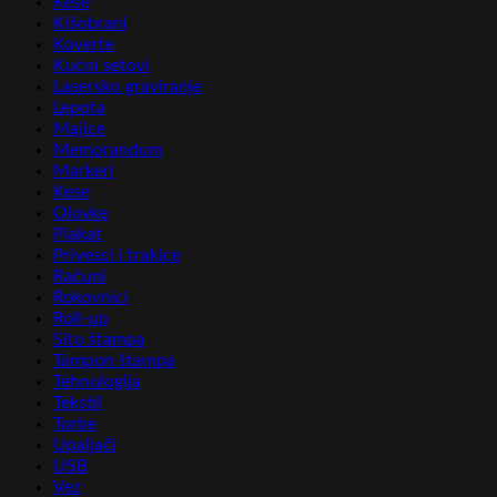
Kese
Kišobrani
Koverte
Kućni setovi
Lasersko graviranje
Lepota
Majice
Memorandum
Markeri
Kese
Olovke
Plakat
Privesci i trakice
Računi
Rokovnici
Roll-up
Sito štampa
Tampon štampa
Tehnologija
Tekstil
Torbe
Upaljači
USB
Vez