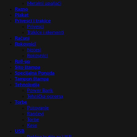
Metalni upaljači
Razno
Plakat
Privesci i trakice
Privesci
Trakice i elementi
Računi
Rokovnici
Notesi
Rokovnici
Roll-up
Sito štampa
Specijalna Ponuda
Tampon štampa
Tehnologija
Power Bank
Tehnička oprema
Torbe
Putovanje
Rančevi
Torbe
Kese
USB
Poklon kutije za USB