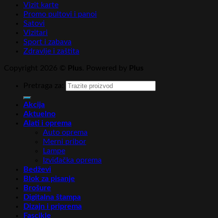
Vizit karte
Promo pultovi i panoi
Satovi
Vizitari
Sport i zabava
Zdravlje i zaštita
Copyright 2026 ©
Plus
. Powered by
Plus
Pretraga za:
Akcija
Aktuelno
Alati i oprema
Auto oprema
Merni pribor
Lampe
Izviđačka oprema
Bedževi
Blok za pisanje
Brošure
Digitalna štampa
Dizajn i priprema
Fascikle