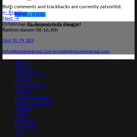
Both comments and trackbacks are currently zatvoritid.
←
Previous
Korpa /
0
RSD
Next
→
Orfelinova 35, Banovo brdo Beograd
Nema proizvoda u korpi.
Radnim danom 08-16,30h
064 70 79 383
info@plusbeograd.com
prodaja@plusbeograd.com
Akcija
Aktuelno
Alati i oprema
Bedževi
Blok za pisanje
Brošure
Digitalna štampa
Dizajn i priprema
Fascikle
Flajeri
Kalendari
Kancelarija
Kape