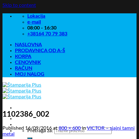
Skip to content
Lokacija
e-mail
08:00 - 16:30
+38164 70 79 383
NASLOVNA
PRODAVNICA OD A-Š
KORPA
CENOVNIK
RAČUN
MOJ NALOG
1102386_002
Published
16/09/2016
at
800 × 600
in
VICTOR – sjajni tamni
Pretraga za:
metal