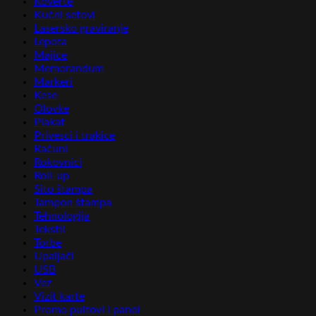
Koverte
Kućni setovi
Lasersko graviranje
Lepota
Majice
Memorandum
Markeri
Kese
Olovke
Plakat
Privesci i trakice
Računi
Rokovnici
Roll-up
Sito štampa
Tampon štampa
Tehnologija
Tekstil
Torbe
Upaljači
USB
Vez
Vizit karte
Promo pultovi i panoi