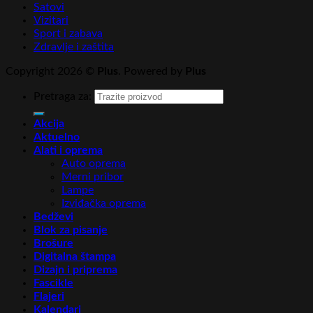
Satovi
Vizitari
Sport i zabava
Zdravlje i zaštita
Copyright 2026 ©
Plus
. Powered by
Plus
Pretraga za:
Akcija
Aktuelno
Alati i oprema
Auto oprema
Merni pribor
Lampe
Izviđačka oprema
Bedževi
Blok za pisanje
Brošure
Digitalna štampa
Dizajn i priprema
Fascikle
Flajeri
Kalendari