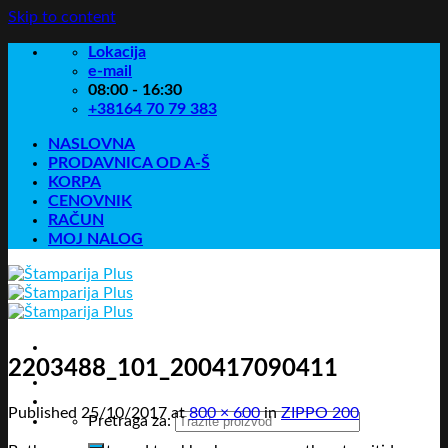
Skip to content
Lokacija
e-mail
08:00 - 16:30
+38164 70 79 383
NASLOVNA
PRODAVNICA OD A-Š
KORPA
CENOVNIK
RAČUN
MOJ NALOG
2203488_101_200417090411
Published
25/10/2017
at
800 × 600
in
ZIPPO 200
Pretraga za: