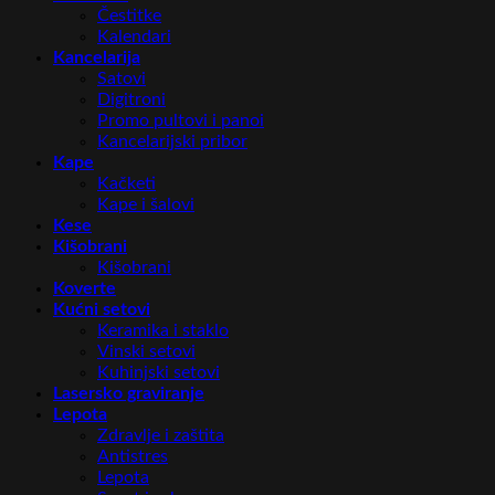
Čestitke
Kalendari
Kancelarija
Satovi
Digitroni
Promo pultovi i panoi
Kancelarijski pribor
Kape
Kačketi
Kape i šalovi
Kese
Kišobrani
Kišobrani
Koverte
Kućni setovi
Keramika i staklo
Vinski setovi
Kuhinjski setovi
Lasersko graviranje
Lepota
Zdravlje i zaštita
Antistres
Lepota