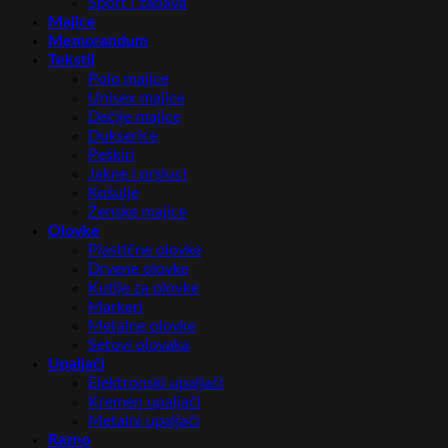
Sport i zabava
Majice
Memorandum
Tekstil
Polo majice
Unisex majice
Dečije majice
Dukserice
Peškiri
Jakne i prsluci
Košulje
Ženske majice
Olovke
Plastične olovke
Drvene olovke
Kutije za olovke
Markeri
Metalne olovke
Setovi olovaka
Upaljači
Elektronski upaljači
Kremen upaljači
Metalni upaljači
Razno