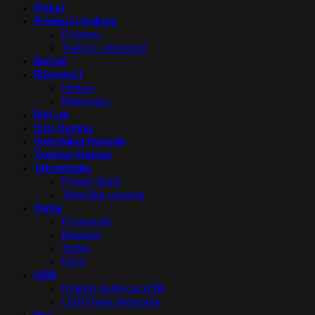
Plakat
Privesci i trakice
Privesci
Trakice i elementi
Računi
Rokovnici
Notesi
Rokovnici
Roll-up
Sito štampa
Specijalna Ponuda
Tampon štampa
Tehnologija
Power Bank
Tehnička oprema
Torbe
Putovanje
Rančevi
Torbe
Kese
USB
Poklon kutije za USB
USB Flash memorija
Vez