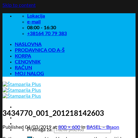
Skip to content
Lokacija
e-mail
08:00 - 16:30
+38164 70 79 383
NASLOVNA
PRODAVNICA OD A-Š
KORPA
CENOVNIK
RAČUN
MOJ NALOG
3434770_001_201218142603
Published
04/03/2019
at
800 × 600
in
BASEL – Braon
Pretraga za: