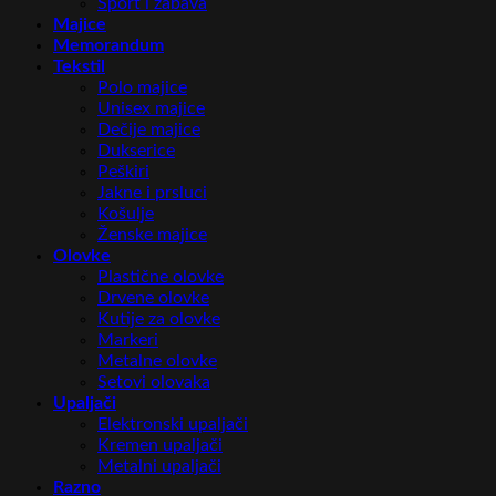
Sport i zabava
Majice
Memorandum
Tekstil
Polo majice
Unisex majice
Dečije majice
Dukserice
Peškiri
Jakne i prsluci
Košulje
Ženske majice
Olovke
Plastične olovke
Drvene olovke
Kutije za olovke
Markeri
Metalne olovke
Setovi olovaka
Upaljači
Elektronski upaljači
Kremen upaljači
Metalni upaljači
Razno