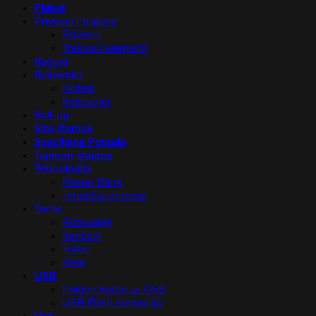
Plakat
Privesci i trakice
Privesci
Trakice i elementi
Računi
Rokovnici
Notesi
Rokovnici
Roll-up
Sito štampa
Specijalna Ponuda
Tampon štampa
Tehnologija
Power Bank
Tehnička oprema
Torbe
Putovanje
Rančevi
Torbe
Kese
USB
Poklon kutije za USB
USB Flash memorija
Vez