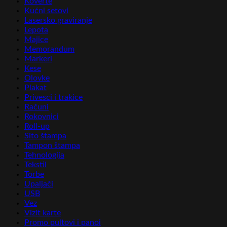
Koverte
Kućni setovi
Lasersko graviranje
Lepota
Majice
Memorandum
Markeri
Kese
Olovke
Plakat
Privesci i trakice
Računi
Rokovnici
Roll-up
Sito štampa
Tampon štampa
Tehnologija
Tekstil
Torbe
Upaljači
USB
Vez
Vizit karte
Promo pultovi i panoi