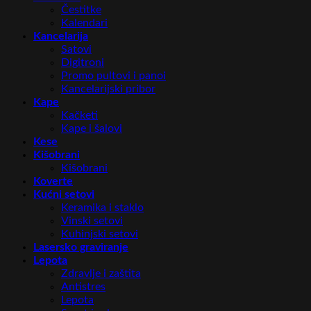
Čestitke
Kalendari
Kancelarija
Satovi
Digitroni
Promo pultovi i panoi
Kancelarijski pribor
Kape
Kačketi
Kape i šalovi
Kese
Kišobrani
Kišobrani
Koverte
Kućni setovi
Keramika i staklo
Vinski setovi
Kuhinjski setovi
Lasersko graviranje
Lepota
Zdravlje i zaštita
Antistres
Lepota