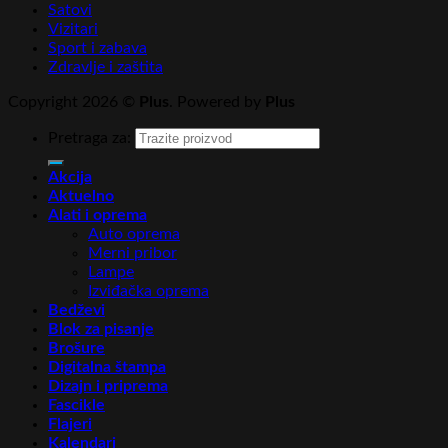
Satovi
Vizitari
Sport i zabava
Zdravlje i zaštita
Copyright 2026 ©
Plus
. Powered by
Plus
Pretraga za:
Akcija
Aktuelno
Alati i oprema
Auto oprema
Merni pribor
Lampe
Izviđačka oprema
Bedževi
Blok za pisanje
Brošure
Digitalna štampa
Dizajn i priprema
Fascikle
Flajeri
Kalendari